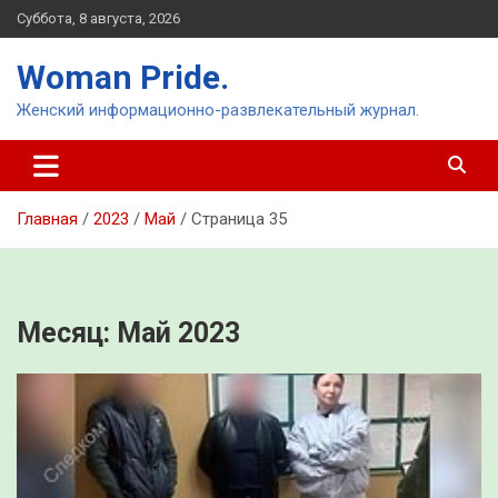
Перейти
Суббота, 8 августа, 2026
к
содержимому
Woman Pride.
Женский информационно-развлекательный журнал.
Главная
2023
Май
Страница 35
Месяц:
Май 2023