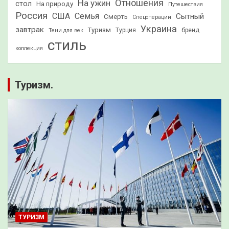
Отношения
На ужин
стол
На природу
Путешествия
Россия
США
Семья
Сытный
Смерть
Спецоперации
Украина
завтрак
Туризм
Турция
бренд
Тени для век
стиль
коллекция
Туризм.
ТУРИЗМ