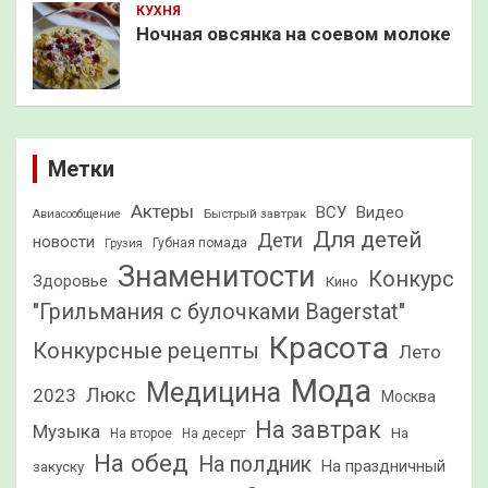
КУХНЯ
Ночная овсянка на соевом молоке
Метки
Актеры
ВСУ
Видео
Быстрый завтрак
Авиасообщение
Для детей
Дети
новости
Грузия
Губная помада
Знаменитости
Конкурс
Здоровье
Кино
"Грильмания с булочками Bagerstat"
Красота
Конкурсные рецепты
Лето
Мода
Медицина
2023
Люкс
Москва
На завтрак
Музыка
На
На второе
На десерт
На обед
На полдник
На праздничный
закуску