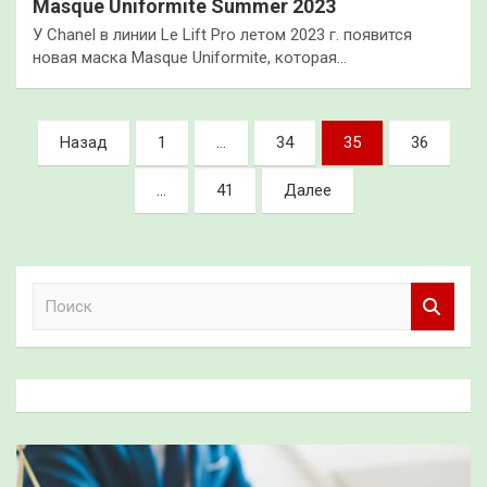
Masque Uniformite Summer 2023
У Chanel в линии Le Lift Pro летом 2023 г. появится
новая маска Masque Uniformite, которая…
Пагинация
Назад
1
…
34
35
36
записей
…
41
Далее
П
о
и
с
к