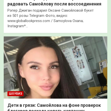
радовать Самойлову после воссоединения
Рэпер Джиган подарил Оксане Самойловой букет
из 501 розы Telegram Фото, видео:
www.globallookpress.com / Samoylova Oxana;
Instagram*…
ШОУБИЗ
Дети в грязи: Самойлова на фоне проверок
блогеров поехала копать картошку