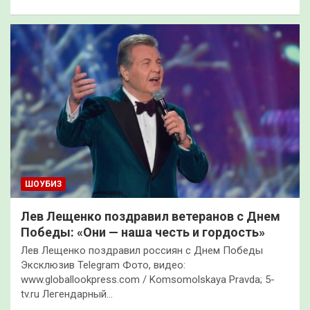
ШОУБИЗ
Лев Лещенко поздравил ветеранов с Днем
Победы: «Они — наша честь и гордость»
Лев Лещенко поздравил россиян с Днем Победы
Эксклюзив Telegram Фото, видео:
www.globallookpress.com / Komsomolskaya Pravda; 5-
tv.ru Легендарный…