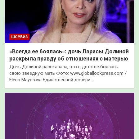
ШОУБИЗ
«Всегда ее боялась»: дочь Ларисы Долиной
раскрыла правду об отношениях с матерью
Дочь Долиной рассказала, что в детстве боялась
свою звездную мать Фото: www.globallookpress.com /
Elena Mayorova Единственной дочери…