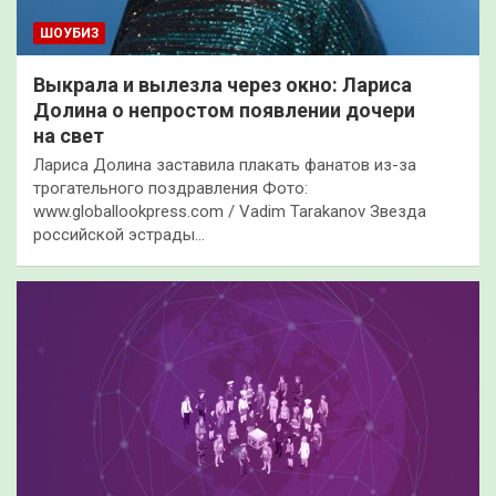
ШОУБИЗ
Выкрала и вылезла через окно: Лариса
Долина о непростом появлении дочери
на свет
Лариса Долина заставила плакать фанатов из-за
трогательного поздравления Фото:
www.globallookpress.com / Vadim Tarakanov Звезда
российской эстрады…