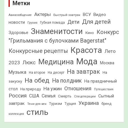
Метки
Актеры
ВСУ
Видео
Быстрый завтрак
Авиасообщение
Для детей
Дети
новости
Грузия
Губная помада
Знаменитости
Конкурс
Здоровье
Кино
"Грильмания с булочками Bagerstat"
Красота
Конкурсные рецепты
Лето
Мода
Медицина
2023
Люкс
Москва
На завтрак
Музыка
На
На второе
На десерт
На обед
На полдник
На праздничный
закуску
Отношения
На ужин
стол
На природу
Путешествия
Россия
США
Семья
Сытный
Смерть
Спецоперации
Украина
завтрак
Туризм
Турция
бренд
Тени для век
стиль
коллекция