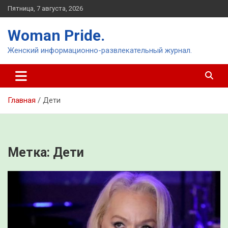
Перейти
Пятница, 7 августа, 2026
к
содержимому
Woman Pride.
Женский информационно-развлекательный журнал.
Главная
Дети
Метка:
Дети