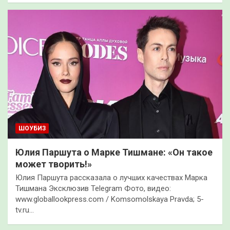
ШОУБИЗ
Юлия Паршута о Марке Тишмане: «Он такое
может творить!»
Юлия Паршута рассказала о лучших качествах Марка
Тишмана Эксклюзив Telegram Фото, видео:
www.globallookpress.com / Komsomolskaya Pravda; 5-
tv.ru…