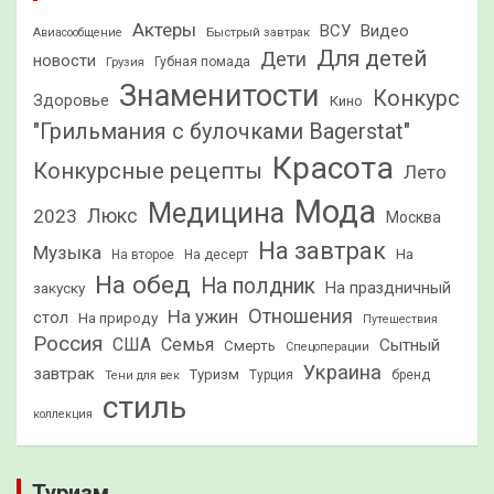
Актеры
ВСУ
Видео
Быстрый завтрак
Авиасообщение
Для детей
Дети
новости
Грузия
Губная помада
Знаменитости
Конкурс
Здоровье
Кино
"Грильмания с булочками Bagerstat"
Красота
Конкурсные рецепты
Лето
Мода
Медицина
2023
Люкс
Москва
На завтрак
Музыка
На
На второе
На десерт
На обед
На полдник
На праздничный
закуску
Отношения
На ужин
стол
На природу
Путешествия
Россия
США
Семья
Сытный
Смерть
Спецоперации
Украина
завтрак
Туризм
Турция
бренд
Тени для век
стиль
коллекция
Туризм.