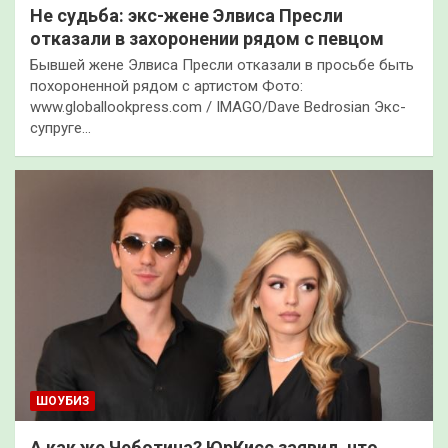
Не судьба: экс-жене Элвиса Пресли
отказали в захоронении рядом с певцом
Бывшей жене Элвиса Пресли отказали в просьбе быть
похороненной рядом с артистом Фото:
www.globallookpress.com / IMAGO/Dave Bedrosian Экс-
супруге…
ШОУБИЗ
А как же Чеботина? ЮрКисс заявил, что