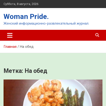
Перейти
Суббота, 8 августа, 2026
к
содержимому
Woman Pride.
Женский информационно-развлекательный журнал.
Главная
На обед
Метка:
На обед