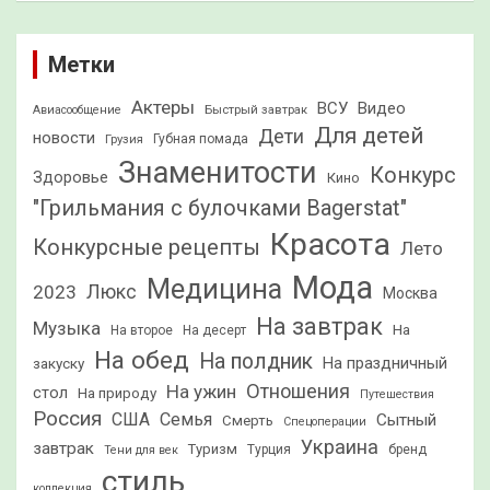
Метки
Актеры
ВСУ
Видео
Быстрый завтрак
Авиасообщение
Для детей
Дети
новости
Грузия
Губная помада
Знаменитости
Конкурс
Здоровье
Кино
"Грильмания с булочками Bagerstat"
Красота
Конкурсные рецепты
Лето
Мода
Медицина
2023
Люкс
Москва
На завтрак
Музыка
На
На второе
На десерт
На обед
На полдник
На праздничный
закуску
Отношения
На ужин
стол
На природу
Путешествия
Россия
США
Семья
Сытный
Смерть
Спецоперации
Украина
завтрак
Туризм
Турция
бренд
Тени для век
стиль
коллекция