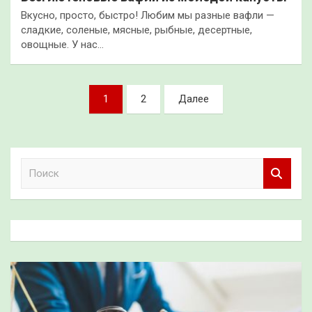
Вкусно, просто, быстро! Любим мы разные вафли —
сладкие, соленые, мясные, рыбные, десертные,
овощные. У нас…
Пагинация
1
2
Далее
записей
П
о
и
с
к