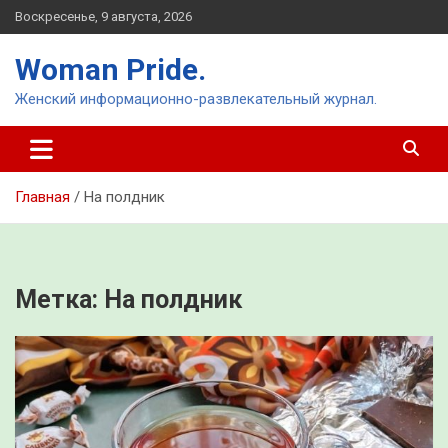
Перейти
Воскресенье, 9 августа, 2026
к
содержимому
Woman Pride.
Женский информационно-развлекательный журнал.
Главная
На полдник
Метка:
На полдник