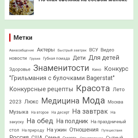
Метки
Актеры
ВСУ
Видео
Быстрый завтрак
Авиасообщение
Для детей
Дети
новости
Грузия
Губная помада
Знаменитости
Конкурс
Здоровье
Кино
"Грильмания с булочками Bagerstat"
Красота
Конкурсные рецепты
Лето
Мода
Медицина
2023
Люкс
Москва
На завтрак
Музыка
На
На второе
На десерт
На обед
На полдник
На праздничный
закуску
Отношения
На ужин
стол
На природу
Путешествия
Россия
США
Семья
Сытный
Смерть