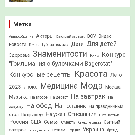
Метки
Актеры
ВСУ
Видео
Быстрый завтрак
Авиасообщение
Для детей
Дети
новости
Грузия
Губная помада
Знаменитости
Конкурс
Здоровье
Кино
"Грильмания с булочками Bagerstat"
Красота
Конкурсные рецепты
Лето
Мода
Медицина
2023
Люкс
Москва
На завтрак
Музыка
На
На второе
На десерт
На обед
На полдник
На праздничный
закуску
Отношения
На ужин
стол
На природу
Путешествия
Россия
США
Семья
Сытный
Смерть
Спецоперации
Украина
завтрак
Туризм
Турция
бренд
Тени для век