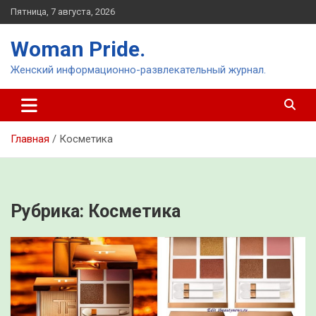
Перейти
Пятница, 7 августа, 2026
к
содержимому
Woman Pride.
Женский информационно-развлекательный журнал.
Главная
Косметика
Рубрика:
Косметика