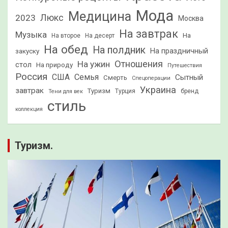
Мода
Медицина
2023
Люкс
Москва
На завтрак
Музыка
На
На второе
На десерт
На обед
На полдник
На праздничный
закуску
Отношения
На ужин
стол
На природу
Путешествия
Россия
США
Семья
Сытный
Смерть
Спецоперации
Украина
завтрак
Туризм
Турция
бренд
Тени для век
стиль
коллекция
Туризм.