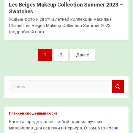
Les Beiges Makeup Collection Summer 2023 —
Swatches
Живые фото и свотчи летней коллекции макияжа
Chanel Les Beiges Makeup Collection Summer 2023
(подробный пост…
Пагинация
1
2
Далее
записей
П
о
и
с
к
Планкен скошенный сосна
Вагонка представляет собой один из лучших
материалов для отделки интерьера. О том, что
сосна