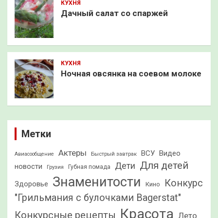
КУХНЯ
Дачный салат со спаржей
КУХНЯ
Ночная овсянка на соевом молоке
Метки
Актеры
ВСУ
Видео
Быстрый завтрак
Авиасообщение
Для детей
Дети
новости
Грузия
Губная помада
Знаменитости
Конкурс
Здоровье
Кино
"Грильмания с булочками Bagerstat"
Красота
Конкурсные рецепты
Лето