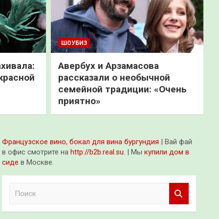
ШОУБИЗ
хивала:
Авербух и Арзамасова
красной
рассказали о необычной
семейной традиции: «Очень
приятно»
Французское вино, бокал для вина бургундия
| Вай фай
в офис смотрите на
http://b2b.real.su
. | Мы
купили дом в
сиде
в Москве.
П
о
и
с