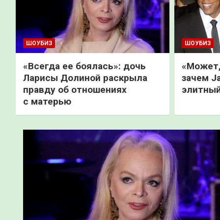
ШОУБИЗ
ШОУБИЗ
«Всегда ее боялась»: дочь
«Может,
Ларисы Долиной раскрыла
зачем J
правду об отношениях
элитный
с матерью