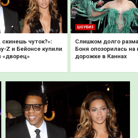
ШОУБИЗ
 скинешь чуток?»:
Слишком долго разма
ay-Z и Бейонсе купили
Боня опозорилась на 
 «дворец»
дорожке в Каннах