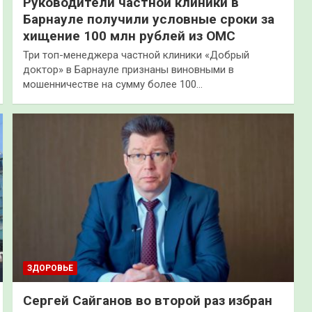
Руководители частной клиники в
Барнауле получили условные сроки за
хищение 100 млн рублей из ОМС
Три топ-менеджера частной клиники «Добрый
доктор» в Барнауле признаны виновными в
мошенничестве на сумму более 100…
ЗДОРОВЬЕ
Сергей Сайганов во второй раз избран