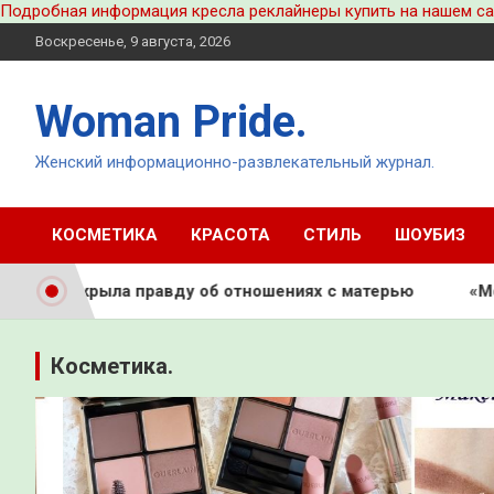
Подробная информация кресла реклайнеры купить на нашем са
Перейти
Воскресенье, 9 августа, 2026
к
содержимому
Woman Pride.
Женский информационно-развлекательный журнал.
КОСМЕТИКА
КРАСОТА
СТИЛЬ
ШОУБИЗ
авду об отношениях с матерью
«Может, скинешь чуто
Косметика.