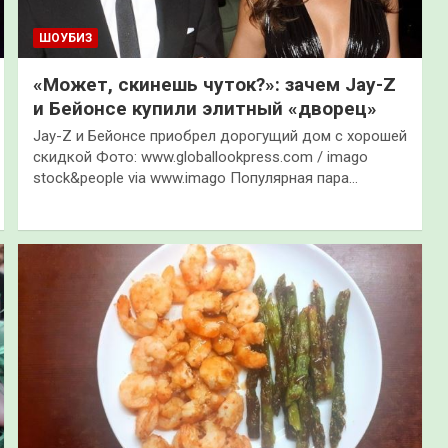
ШОУБИЗ
«Может, скинешь чуток?»: зачем Jay-Z
и Бейонсе купили элитный «дворец»
Jay-Z и Бейонсе приобрел дорогущий дом с хорошей
скидкой Фото: www.globallookpress.com / imago
stock&people via www.imago Популярная пара…