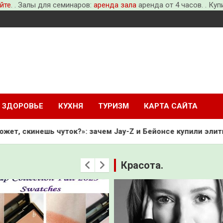
йте
. . Залы для семинаров:
аренда зала
аренда от 4 часов. . Ку
ЗДОРОВЬЕ
КУХНЯ
ТУРИЗМ
КАРТА САЙТА
к?»: зачем Jay-Z и Бейонсе купили элитный «дворец»
Красота.