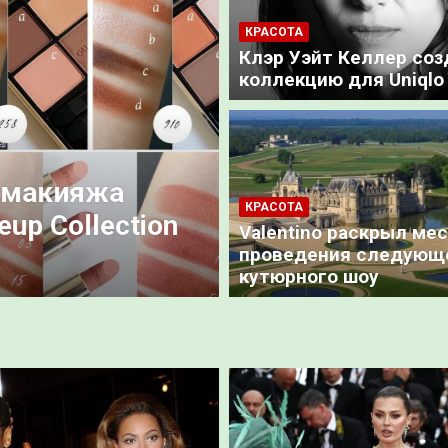
КРАСОТА
Клэр Уэйт Келлер соз
коллекцию для Uniqlo
КОСМЕТИКА
макияжа
Новая пудра Do
КРАСОТА
p Collection
Bare Skin Beauti
Valentino раскрыл ме
Summer 2023
проведения следующ
кутюрного шоу