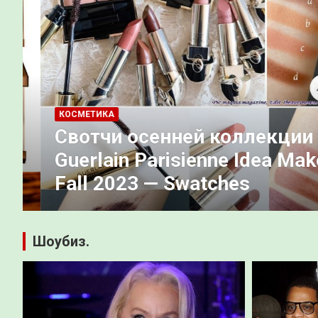
КОСМЕТИКА
Свотчи осенней коллекции 
l
Guerlain Parisienne Idea Makeu
Fall 2023 — Swatches
Шоубиз.