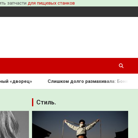
пить запчасти
для пищевых станков
Слишком долго размахивала: Боня опозорилась на красно
Стиль.