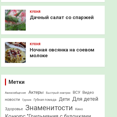
КУХНЯ
Дачный салат со спаржей
КУХНЯ
Ночная овсянка на соевом
молоке
Метки
Актеры
ВСУ
Видео
Быстрый завтрак
Авиасообщение
Для детей
Дети
новости
Грузия
Губная помада
Знаменитости
Здоровье
Кино
Конкурс "Грильмания с булочками