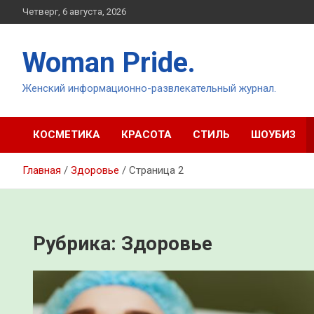
Перейти
Четверг, 6 августа, 2026
к
содержимому
Woman Pride.
Женский информационно-развлекательный журнал.
КОСМЕТИКА
КРАСОТА
СТИЛЬ
ШОУБИЗ
Главная
Здоровье
Страница 2
Рубрика:
Здоровье