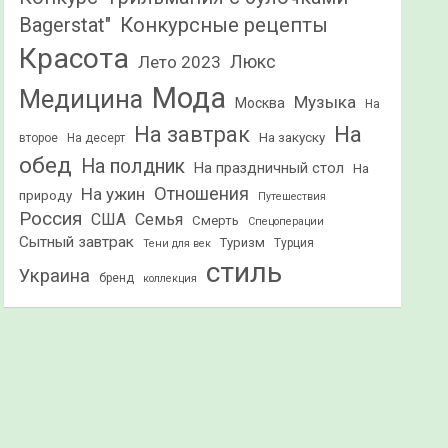
Конкурсные рецепты
Bagerstat"
Красота
Лето 2023
Люкс
Мода
Медицина
Музыка
Москва
На
На
На завтрак
На закуску
второе
На десерт
обед
На полдник
На праздничный стол
На
Отношения
На ужин
природу
Путешествия
Россия
США
Семья
Смерть
Спецоперации
Сытный завтрак
Туризм
Турция
Тени для век
стиль
Украина
бренд
коллекция