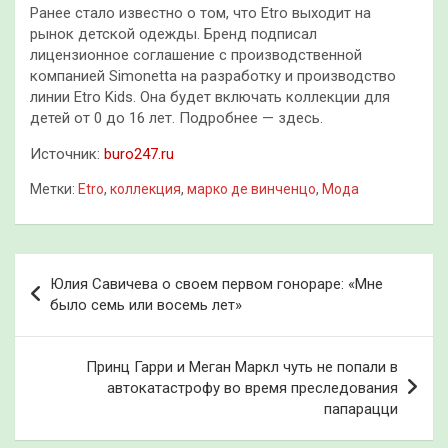
Ранее стало известно о том, что Etro выходит на
рынок детской одежды. Бренд подписал
лицензионное соглашение с производственной
компанией Simonetta на разработку и производство
линии Etro Kids. Она будет включать коллекции для
детей от 0 до 16 лет. Подробнее — здесь.
Источник:
buro247.ru
Метки:
Etro
,
коллекция
,
марко де винченцо
,
Мода
Навигация
Юлия Савичева о своем первом гонораре: «Мне
по
было семь или восемь лет»
записям
Принц Гарри и Меган Маркл чуть не попали в
автокатастрофу во время преследования
папарацци