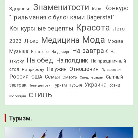
Знаменитости
Конкурс
Здоровье
Кино
"Грильмания с булочками Bagerstat"
Красота
Конкурсные рецепты
Лето
Мода
Медицина
2023
Люкс
Москва
На завтрак
Музыка
На
На второе
На десерт
На обед
На полдник
На праздничный
закуску
Отношения
На ужин
стол
На природу
Путешествия
Россия
США
Семья
Сытный
Смерть
Спецоперации
Украина
завтрак
Туризм
Турция
бренд
Тени для век
стиль
коллекция
Туризм.