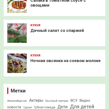
Салака в томатном соусе с
овощами
КУХНЯ
Дачный салат со спаржей
КУХНЯ
Ночная овсянка на соевом молоке
Метки
Актеры
ВСУ
Видео
Быстрый завтрак
Авиасообщение
Для детей
Дети
новости
Грузия
Губная помада