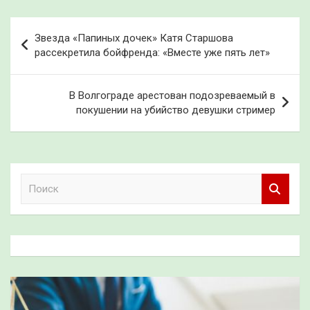
Навигация
Звезда «Папиных дочек» Катя Старшова
по
рассекретила бойфренда: «Вместе уже пять лет»
записям
В Волгограде арестован подозреваемый в
покушении на убийство девушки стример
П
о
и
с
к