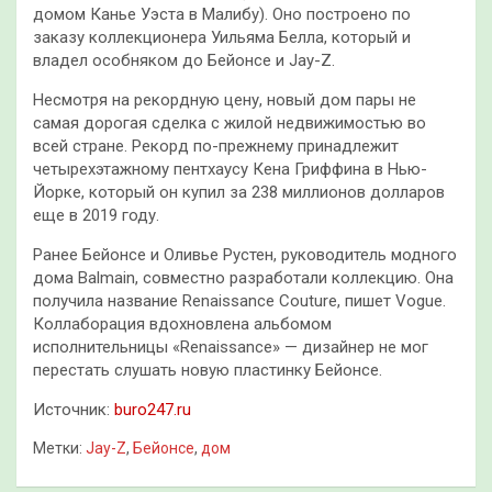
домом Канье Уэста в Малибу). Оно построено по
заказу коллекционера Уильяма Белла, который и
владел особняком до Бейонсе и Jay-Z.
Несмотря на рекордную цену, новый дом пары не
самая дорогая сделка с жилой недвижимостью во
всей стране. Рекорд по-прежнему принадлежит
четырехэтажному пентхаусу Кена Гриффина в Нью-
Йорке, который он купил за 238 миллионов долларов
еще в 2019 году.
Ранее Бейонсе и Оливье Рустен, руководитель модного
дома Balmain, совместно разработали коллекцию. Она
получила название Renaissance Couture, пишет Vogue.
Коллаборация вдохновлена альбомом
исполнительницы «Renaissance» — дизайнер не мог
перестать слушать новую пластинку Бейонсе.
Источник:
buro247.ru
Метки:
Jay-Z
,
Бейонсе
,
дом