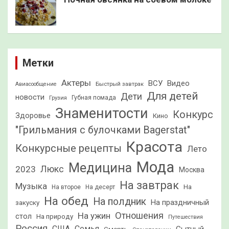
Метки
Актеры
ВСУ
Видео
Быстрый завтрак
Авиасообщение
Для детей
Дети
новости
Грузия
Губная помада
Знаменитости
Конкурс
Здоровье
Кино
"Грильмания с булочками Bagerstat"
Красота
Конкурсные рецепты
Лето
Мода
Медицина
2023
Люкс
Москва
На завтрак
Музыка
На
На второе
На десерт
На обед
На полдник
На праздничный
закуску
Отношения
На ужин
стол
На природу
Путешествия
Россия
США
Семья