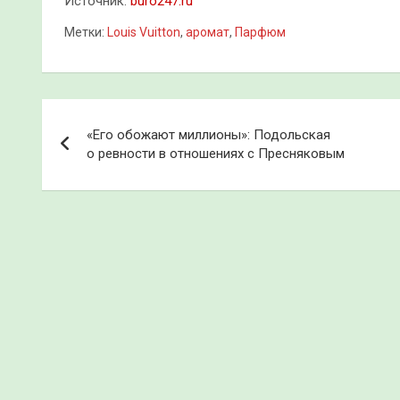
Источник:
buro247.ru
Метки:
Louis Vuitton
,
аромат
,
Парфюм
Навигация
«Его обожают миллионы»: Подольская
по
о ревности в отношениях с Пресняковым
записям