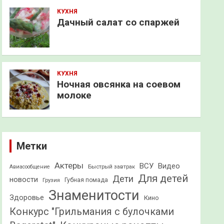
КУХНЯ
Дачный салат со спаржей
КУХНЯ
Ночная овсянка на соевом
молоке
Метки
Актеры
ВСУ
Видео
Быстрый завтрак
Авиасообщение
Для детей
Дети
новости
Грузия
Губная помада
Знаменитости
Здоровье
Кино
Конкурс "Грильмания с булочками