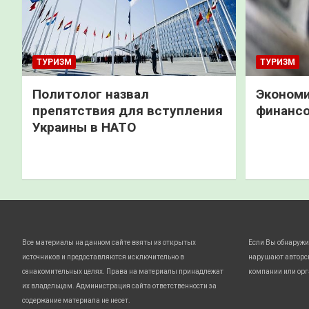
ТУРИЗМ
ТУРИЗМ
Политолог назвал
Экономи
препятствия для вступления
финанс
Украины в НАТО
Все материалы на данном сайте взяты из открытых
Если Вы обнаружи
источников и предоставляются исключительно в
нарушают авторс
ознакомительных целях. Права на материалы принадлежат
компании или орг
их владельцам. Администрация сайта ответственности за
содержание материала не несет.