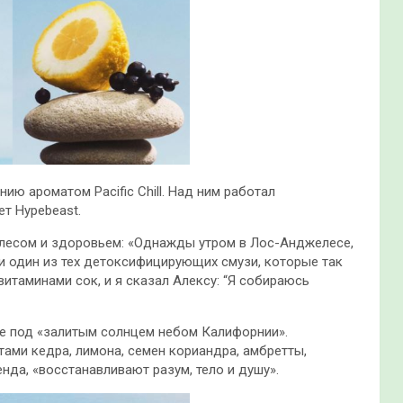
ю ароматом Pacific Chill. Над ним работал
т Hypebeast.
лесом и здоровьем: «Однажды утром в Лос-Анджелесе,
и один из тех детоксифицирующих смузи, которые так
таминами сок, и я сказал Алексу: “Я собираюсь
е под «залитым солнцем небом Калифорнии».
ами кедра, лимона, семен кориандра, амбретты,
енда, «восстанавливают разум, тело и душу».