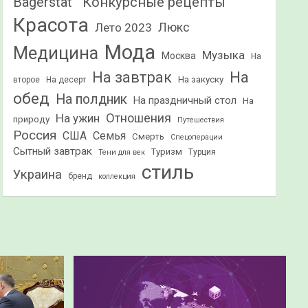
Конкурсные рецепты
Bagerstat"
Красота
Лето 2023
Люкс
Мода
Медицина
Музыка
Москва
На
На
На завтрак
На закуску
второе
На десерт
обед
На полдник
На праздничный стол
На
Отношения
На ужин
природу
Путешествия
Россия
США
Семья
Смерть
Спецоперации
Сытный завтрак
Туризм
Турция
Тени для век
стиль
Украина
бренд
коллекция