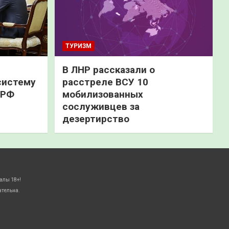
ТУРИЗМ
В ЛНР рассказали о
систему
расстреле ВСУ 10
 РФ
мобилизованных
сослуживцев за
дезертирство
алы 18+!
ательна.