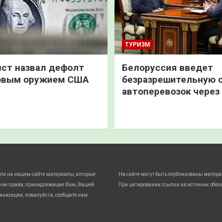
ТУРИЗМ
ст назвал дефолт
Белоруссия введет
овым оружием США
безразрешительную 
автоперевозок через
ли на нашем сайте материалы, которые
На сайте могут быть опубликованы матери
кие права, принадлежащие Вам, Вашей
При цитировании ссылка на источник обяз
анизации, пожалуйста, сообщите нам.