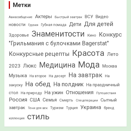
Метки
Актеры
ВСУ
Видео
Быстрый завтрак
Авиасообщение
Для детей
Дети
новости
Грузия
Губная помада
Знаменитости
Конкурс
Здоровье
Кино
"Грильмания с булочками Bagerstat"
Красота
Конкурсные рецепты
Лето
Мода
Медицина
2023
Люкс
Москва
На завтрак
Музыка
На
На второе
На десерт
На обед
На полдник
На праздничный
закуску
Отношения
На ужин
стол
На природу
Путешествия
Россия
США
Семья
Сытный
Смерть
Спецоперации
Украина
завтрак
Туризм
Турция
бренд
Тени для век
стиль
коллекция