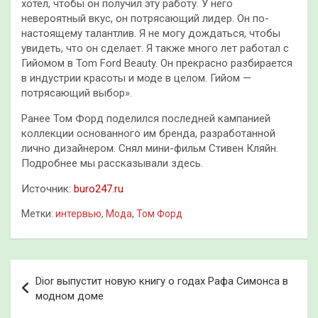
хотел, чтобы он получил эту работу. У него
невероятный вкус, он потрясающий лидер. Он по-
настоящему талантлив. Я не могу дождаться, чтобы
увидеть, что он сделает. Я также много лет работал с
Гийомом в Tom Ford Beauty. Он прекрасно разбирается
в индустрии красоты и моде в целом. Гийом —
потрясающий выбор».
Ранее Том Форд поделился последней кампанией
коллекции основанного им бренда, разработанной
лично дизайнером. Снял мини-фильм Стивен Кляйн.
Подробнее мы рассказывали здесь.
Источник:
buro247.ru
Метки:
интервью
,
Мода
,
Том Форд
Навигация
Dior выпустит новую книгу о годах Рафа Симонса в
по
модном доме
записям