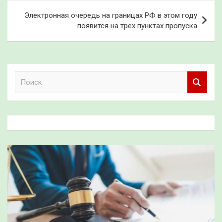
Электронная очередь на границах РФ в этом году
появится на трех пунктах пропуска
П
о
и
с
к