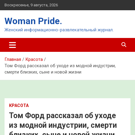
Перейти
Воскресенье, 9 августа, 2026
к
содержимому
Woman Pride.
Женский информационно-развлекательный журнал.
Главная
Красота
Том Форд рассказал об уходе из модной индустрии,
смерти близких, сыне и новой жизни
КРАСОТА
Том Форд рассказал об уходе
из модной индустрии, смерти
близких, сыне и новой жизни