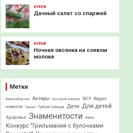
КУХНЯ
Дачный салат со спаржей
КУХНЯ
Ночная овсянка на соевом
молоке
Метки
Актеры
ВСУ
Видео
Быстрый завтрак
Авиасообщение
Для детей
Дети
новости
Грузия
Губная помада
Знаменитости
Здоровье
Кино
Конкурс "Грильмания с булочками