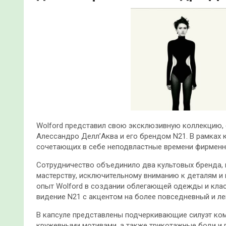
Wolford представил свою эксклюзивную коллекцию,
Алессандро Делл’Аква и его брендом N21. В рамках 
сочетающих в себе неподвластные времени фирменн
Сотрудничество объединило два культовых бренда,
мастерству, исключительному вниманию к деталям и
опыт Wolford в создании облегающей одежды и клас
видение N21 с акцентом на более повседневный и л
В капсуле представлены подчеркивающие силуэт ком
кружевными мотивами, а также трикотажные боди и 