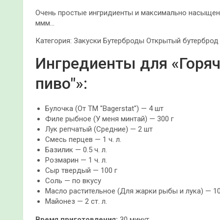
Очень простые ингридиенты и максимально насыщен
ммм…
Категория: Закуски Бутерброды Открытый бутерброд
Ингредиенты для «Горяч
пиво"»:
Булочка (От ТМ "Bagerstat") — 4 шт
Филе рыбное (У меня минтай) — 300 г
Лук репчатый (Средние) — 2 шт
Смесь перцев — 1 ч. л.
Базилик — 0.5 ч. л.
Розмарин — 1 ч. л.
Сыр твердый — 100 г
Соль — по вкусу
Масло растительное (Для жарки рыбы и лука) — 1
Майонез — 2 ст. л.
Время приготовления:
30 минут