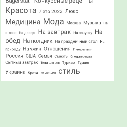
Конкурсные рецепты
Bagerstat"
Красота
Лето 2023
Люкс
Мода
Медицина
Музыка
Москва
На
На
На завтрак
На закуску
второе
На десерт
обед
На полдник
На праздничный стол
На
Отношения
На ужин
природу
Путешествия
Россия
США
Семья
Смерть
Спецоперации
Сытный завтрак
Туризм
Турция
Тени для век
стиль
Украина
бренд
коллекция