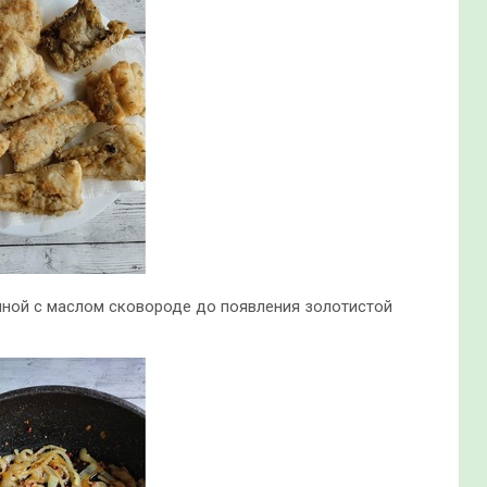
нной с маслом сковороде до появления золотистой