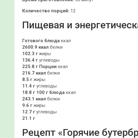
Количество порций:
12
Пищевая и энергетическ
Готового блюда
ккал
2600.9 ккал
белки
102.3 г
жиры
136.4 г
углеводы
225.8 г
Порции
ккал
216.7 ккал
белки
8.5 г
жиры
11.4 г
углеводы
18.8 г
100 г блюда
ккал
243.1 ккал
белки
9.6 г
жиры
12.7 г
углеводы
21.1 г
Рецепт «Горячие бутербр