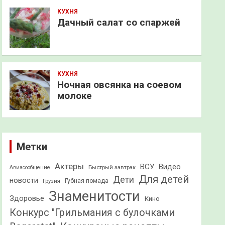
КУХНЯ
Дачный салат со спаржей
КУХНЯ
Ночная овсянка на соевом
молоке
Метки
Актеры
ВСУ
Видео
Быстрый завтрак
Авиасообщение
Для детей
Дети
новости
Грузия
Губная помада
Знаменитости
Здоровье
Кино
Конкурс "Грильмания с булочками