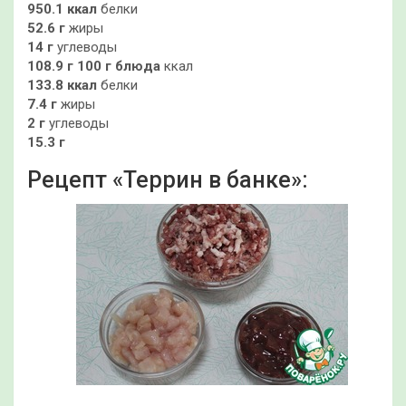
950.1 ккал
белки
52.6 г
жиры
14 г
углеводы
108.9 г
100 г блюда
ккал
133.8 ккал
белки
7.4 г
жиры
2 г
углеводы
15.3 г
Рецепт «Террин в банке»: