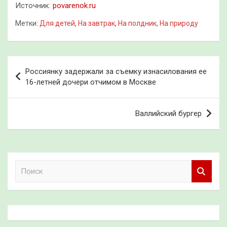
Источник:
povarenok.ru
Метки:
Для детей
,
На завтрак
,
На полдник
,
На природу
Навигация
Россиянку задержали за съемку изнасилования ее
по
16-летней дочери отчимом в Москве
записям
Валлийский бургер
П
о
и
с
к