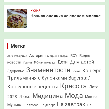
КУХНЯ
Ночная овсянка на соевом молоке
Метки
Актеры
ВСУ
Видео
Быстрый завтрак
Авиасообщение
Для детей
Дети
новости
Грузия
Губная помада
Знаменитости
Конкурс
Здоровье
Кино
"Грильмания с булочками Bagerstat"
Красота
Конкурсные рецепты
Лето
Мода
Медицина
2023
Люкс
Москва
На завтрак
Музыка
На
На второе
На десерт