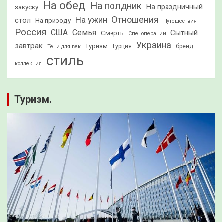
На обед
На полдник
На праздничный
закуску
Отношения
На ужин
стол
На природу
Путешествия
Россия
США
Семья
Сытный
Смерть
Спецоперации
Украина
завтрак
Туризм
Турция
бренд
Тени для век
стиль
коллекция
Туризм.