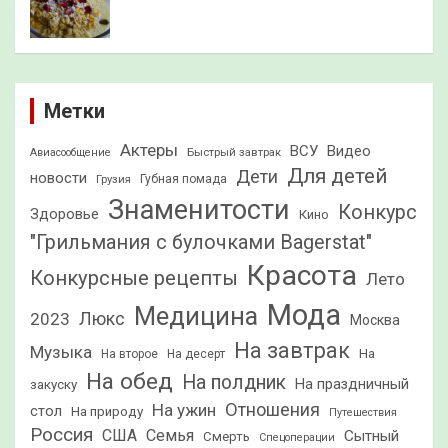
Метки
Актеры
ВСУ
Видео
Быстрый завтрак
Авиасообщение
Для детей
Дети
новости
Грузия
Губная помада
Знаменитости
Конкурс
Здоровье
Кино
"Грильмания с булочками Bagerstat"
Красота
Конкурсные рецепты
Лето
Мода
Медицина
2023
Люкс
Москва
На завтрак
Музыка
На
На второе
На десерт
На обед
На полдник
На праздничный
закуску
Отношения
На ужин
стол
На природу
Путешествия
Россия
США
Семья
Сытный
Смерть
Спецоперации