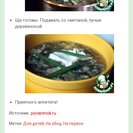
Щи готовы. Подавать со сметаной, лучше
деревенской.
Приятного аппетита!
Источник:
povarenok.ru
Метки:
Для детей
,
На обед
,
На первое