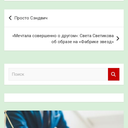
Навигация
Просто Сэндвич
по
записям
«Мечтала совершенно о другом»: Света Светикова
об образе на «Фабрике звезд»
П
о
и
с
к