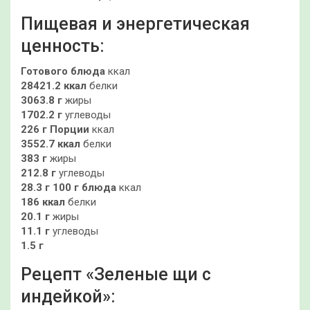
Пищевая и энергетическая
ценность:
Готового блюда
ккал
28421.2 ккал
белки
3063.8 г
жиры
1702.2 г
углеводы
226 г
Порции
ккал
3552.7 ккал
белки
383 г
жиры
212.8 г
углеводы
28.3 г
100 г блюда
ккал
186 ккал
белки
20.1 г
жиры
11.1 г
углеводы
1.5 г
Рецепт «Зеленые щи с
индейкой»: