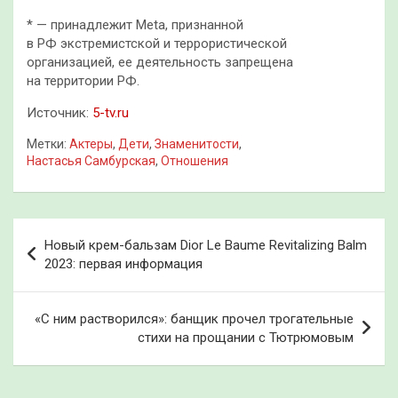
* — принадлежит Meta, признанной
в РФ экстремистской и террористической
организацией, ее деятельность запрещена
на территории РФ.
Источник:
5-tv.ru
Метки:
Актеры
,
Дети
,
Знаменитости
,
Настасья Самбурская
,
Отношения
Навигация
Новый крем-бальзам Dior Le Baume Revitalizing Balm
по
2023: первая информация
записям
«С ним растворился»: банщик прочел трогательные
стихи на прощании с Тютрюмовым