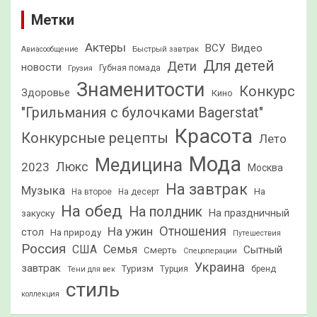
Метки
Актеры
ВСУ
Видео
Быстрый завтрак
Авиасообщение
Для детей
Дети
новости
Грузия
Губная помада
Знаменитости
Конкурс
Здоровье
Кино
"Грильмания с булочками Bagerstat"
Красота
Конкурсные рецепты
Лето
Мода
Медицина
2023
Люкс
Москва
На завтрак
Музыка
На
На второе
На десерт
На обед
На полдник
На праздничный
закуску
Отношения
На ужин
стол
На природу
Путешествия
Россия
США
Семья
Сытный
Смерть
Спецоперации
Украина
завтрак
Туризм
Турция
бренд
Тени для век
стиль
коллекция