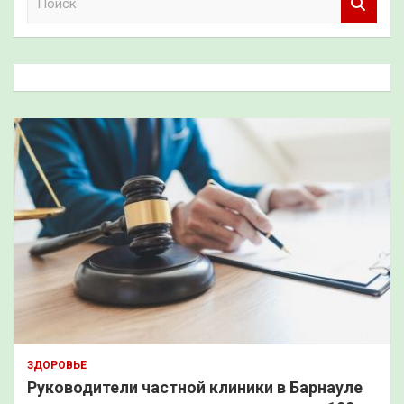
о
и
с
к
ЗДОРОВЬЕ
Руководители частной клиники в Барнауле