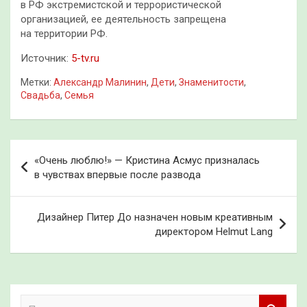
в РФ экстремистской и террористической
организацией, ее деятельность запрещена
на территории РФ.
Источник:
5-tv.ru
Метки:
Александр Малинин
,
Дети
,
Знаменитости
,
Свадьба
,
Семья
Навигация
«Очень люблю!» — Кристина Асмус призналась
по
в чувствах впервые после развода
записям
Дизайнер Питер До назначен новым креативным
директором Helmut Lang
П