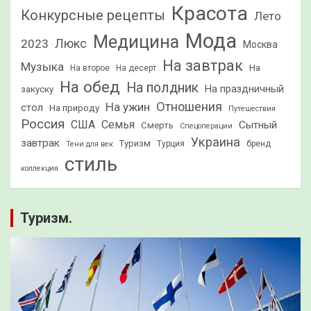
Красота
Конкурсные рецепты
Лето
Мода
Медицина
2023
Люкс
Москва
На завтрак
Музыка
На
На второе
На десерт
На обед
На полдник
На праздничный
закуску
Отношения
На ужин
стол
На природу
Путешествия
Россия
США
Семья
Сытный
Смерть
Спецоперации
Украина
завтрак
Туризм
Турция
бренд
Тени для век
стиль
коллекция
Туризм.