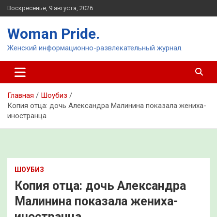
Перейти
Воскресенье, 9 августа, 2026
к
содержимому
Woman Pride.
Женский информационно-развлекательный журнал.
Главная
Шоубиз
Копия отца: дочь Александра Малинина показала жениха-
иностранца
ШОУБИЗ
Копия отца: дочь Александра
Малинина показала жениха-
иностранца