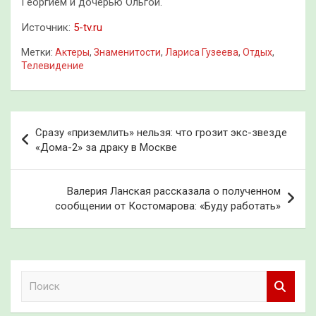
Георгием и дочерью Ольгой.
Источник:
5-tv.ru
Метки:
Актеры
,
Знаменитости
,
Лариса Гузеева
,
Отдых
,
Телевидение
Навигация
Сразу «приземлить» нельзя: что грозит экс-звезде
по
«Дома-2» за драку в Москве
записям
Валерия Ланская рассказала о полученном
сообщении от Костомарова: «Буду работать»
П
о
и