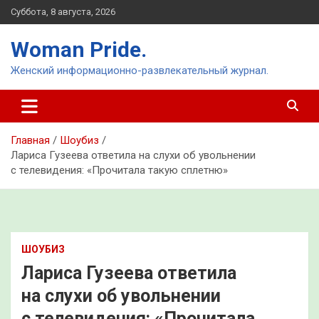
Перейти
Суббота, 8 августа, 2026
к
содержимому
Woman Pride.
Женский информационно-развлекательный журнал.
Главная
Шоубиз
Лариса Гузеева ответила на слухи об увольнении
с телевидения: «Прочитала такую сплетню»
ШОУБИЗ
Лариса Гузеева ответила
на слухи об увольнении
с телевидения: «Прочитала