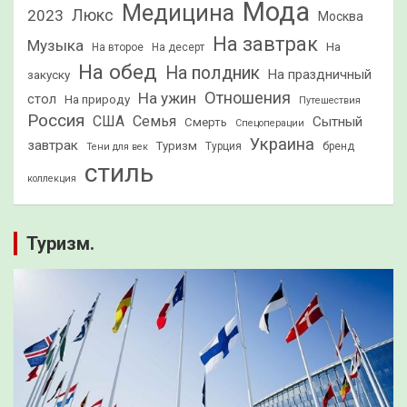
Мода
Медицина
2023
Люкс
Москва
На завтрак
Музыка
На
На второе
На десерт
На обед
На полдник
На праздничный
закуску
Отношения
На ужин
стол
На природу
Путешествия
Россия
США
Семья
Сытный
Смерть
Спецоперации
Украина
завтрак
Туризм
Турция
бренд
Тени для век
стиль
коллекция
Туризм.