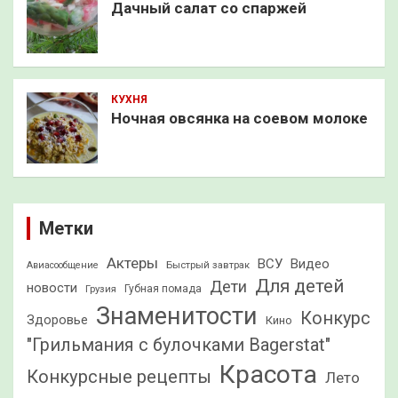
Дачный салат со спаржей
КУХНЯ
Ночная овсянка на соевом молоке
Метки
Актеры
ВСУ
Видео
Быстрый завтрак
Авиасообщение
Для детей
Дети
новости
Грузия
Губная помада
Знаменитости
Конкурс
Здоровье
Кино
"Грильмания с булочками Bagerstat"
Красота
Конкурсные рецепты
Лето