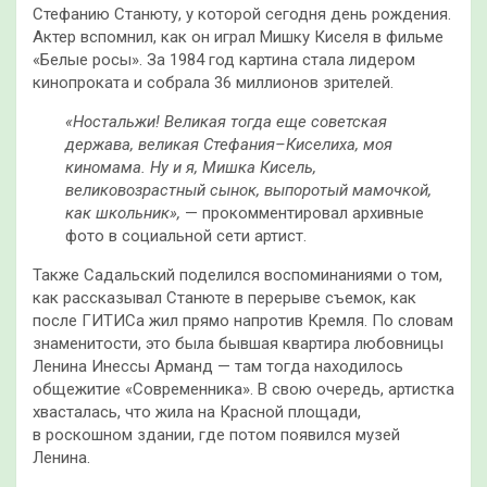
Стефанию Станюту, у которой сегодня день рождения.
Актер вспомнил, как он играл Мишку Киселя в фильме
«Белые росы». За 1984 год картина стала лидером
кинопроката и собрала 36 миллионов зрителей.
«Ностальжи! Великая тогда еще советская
держава, великая Стефания–Киселиха, моя
киномама.
Ну и я, Мишка Кисель,
великовозрастный сынок, выпоротый мамочкой,
как школьник»,
— прокомментировал архивные
фото в социальной сети артист.
Также Садальский поделился воспоминаниями о том,
как рассказывал Станюте в перерыве съемок, как
после ГИТИСа жил прямо напротив Кремля. По словам
знаменитости, это была бывшая квартира любовницы
Ленина Инессы Арманд — там тогда находилось
общежитие «Современника». В свою очередь, артистка
хвасталась, что жила на Красной площади,
в роскошном здании, где потом появился музей
Ленина.