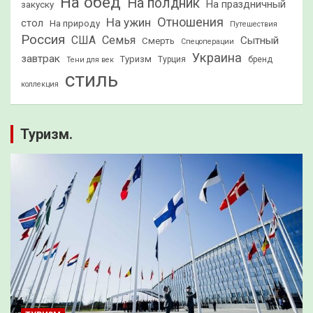
На обед
На полдник
На праздничный
закуску
Отношения
На ужин
стол
На природу
Путешествия
Россия
США
Семья
Сытный
Смерть
Спецоперации
Украина
завтрак
Туризм
Турция
бренд
Тени для век
стиль
коллекция
Туризм.