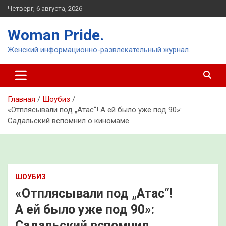
Перейти
Четверг, 6 августа, 2026
к
содержимому
Woman Pride.
Женский информационно-развлекательный журнал.
Главная
Шоубиз
«Отплясывали под „Атас“! А ей было уже под 90»:
Садальский вспомнил о киномаме
ШОУБИЗ
«Отплясывали под „Атас“!
А ей было уже под 90»:
Садальский вспомнил