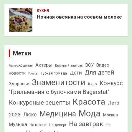
КУХНЯ
Ночная овсянка на соевом молоке
Метки
Актеры
ВСУ
Видео
Быстрый завтрак
Авиасообщение
Для детей
Дети
новости
Грузия
Губная помада
Знаменитости
Конкурс
Здоровье
Кино
"Грильмания с булочками Bagerstat"
Красота
Конкурсные рецепты
Лето
Мода
Медицина
2023
Люкс
Москва
На завтрак
Музыка
На
На второе
На десерт