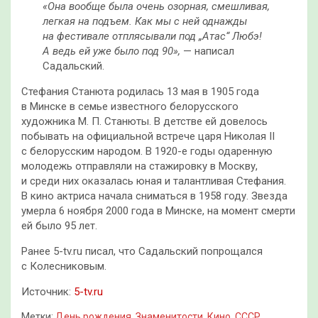
«Она вообще была очень озорная, смешливая,
легкая на подъем. Как мы с ней однажды
на фестивале отплясывали под „Атас“ Любэ!
А ведь ей уже было под 90»,
— написал
Садальский.
Стефания Станюта родилась 13 мая в 1905 года
в Минске в семье известного белорусского
художника М. П. Станюты. В детстве ей довелось
побывать на официальной встрече царя Николая II
с белорусским народом. В 1920-е годы одаренную
молодежь отправляли на стажировку в Москву,
и среди них оказалась юная и талантливая Стефания.
В кино актриса начала сниматься в 1958 году. Звезда
умерла 6 ноября 2000 года в Минске, на момент смерти
ей было 95 лет.
Ранее 5-tv.ru писал, что Садальский попрощался
с Колесниковым.
Источник:
5-tv.ru
Метки:
День рождения
,
Знаменитости
,
Кино
,
СССР
,