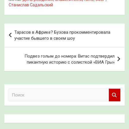
Станислав Садальский
Навигация
Тарасов в Африке? Бузова прокомментировала
по
участие бывшего в своем шоу
записям
Подвез голым до номера: Витас подтвердил
пикантную историю с солисткой «ВИА Гры»
П
о
и
с
к