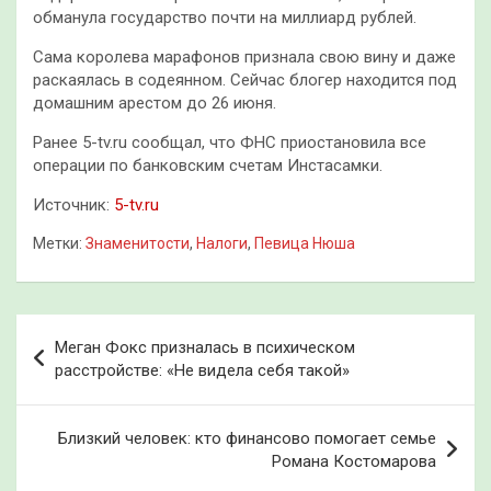
обманула государство почти на миллиард рублей.
Сама королева марафонов признала свою вину и даже
раскаялась в содеянном. Сейчас блогер находится под
домашним арестом до 26 июня.
Ранее 5-tv.ru сообщал, что ФНС приостановила все
операции по банковским счетам Инстасамки.
Источник:
5-tv.ru
Метки:
Знаменитости
,
Налоги
,
Певица Нюша
Навигация
Меган Фокс призналась в психическом
по
расстройстве: «Не видела себя такой»
записям
Близкий человек: кто финансово помогает семье
Романа Костомарова