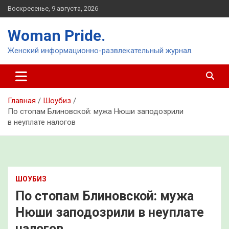
Перейти
Воскресенье, 9 августа, 2026
к
содержимому
Woman Pride.
Женский информационно-развлекательный журнал.
Главная
Шоубиз
По стопам Блиновской: мужа Нюши заподозрили
в неуплате налогов
ШОУБИЗ
По стопам Блиновской: мужа
Нюши заподозрили в неуплате
налогов