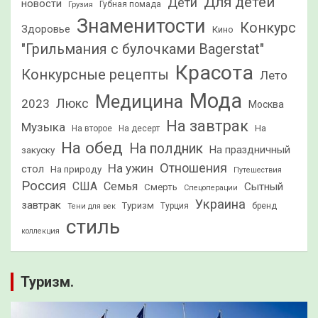
Для детей
Дети
новости
Грузия
Губная помада
Знаменитости
Конкурс
Здоровье
Кино
"Грильмания с булочками Bagerstat"
Красота
Конкурсные рецепты
Лето
Мода
Медицина
2023
Люкс
Москва
На завтрак
Музыка
На
На второе
На десерт
На обед
На полдник
На праздничный
закуску
Отношения
На ужин
стол
На природу
Путешествия
Россия
США
Семья
Сытный
Смерть
Спецоперации
Украина
завтрак
Туризм
Турция
бренд
Тени для век
стиль
коллекция
Туризм.