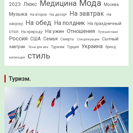
Мода
Медицина
2023
Люкс
Москва
На завтрак
Музыка
На
На второе
На десерт
На обед
На полдник
На праздничный
закуску
Отношения
На ужин
стол
На природу
Путешествия
Россия
США
Семья
Сытный
Смерть
Спецоперации
Украина
завтрак
Туризм
Турция
бренд
Тени для век
стиль
коллекция
Туризм.