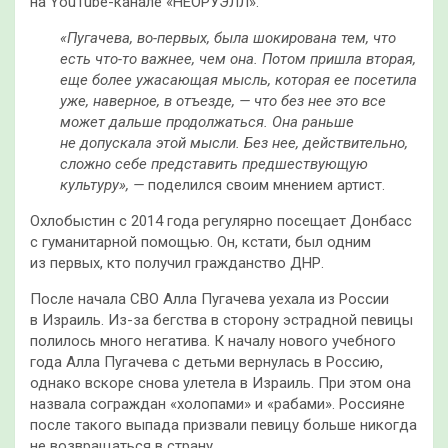
на YouTube-канале «НЕОРУЭЛЛ».
«Пугачева, во-первых, была шокирована тем, что
есть что-то важнее, чем она. Потом пришла вторая,
еще более ужасающая мысль, которая ее посетила
уже, наверное, в отъезде, — что без нее это все
может дальше продолжаться. Она раньше
не допускала этой мысли. Без нее, действительно,
сложно себе представить предшествующую
культуру», —
поделился своим мнением артист.
Охлобыстин с 2014 года регулярно посещает Донбасс
с гуманитарной помощью. Он, кстати, был одним
из первых, кто получил гражданство ДНР.
После начала СВО Алла Пугачева уехала из России
в Израиль. Из-за бегства в сторону эстрадной певицы
полилось много негатива. К началу нового учебного
года Алла Пугачева с детьми вернулась в Россию,
однако вскоре снова улетела в Израиль. При этом она
назвала сограждан «холопами» и «рабами». Россияне
после такого выпада призвали певицу больше никогда
не возвращаться в страну.