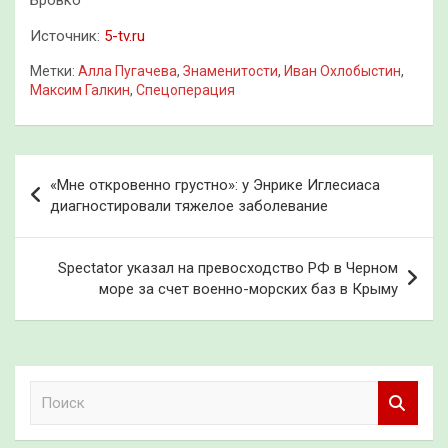
Бровко
Источник:
5-tv.ru
Метки:
Алла Пугачева
,
Знаменитости
,
Иван Охлобыстин
,
Максим Галкин
,
Спецоперация
Навигация
«Мне откровенно грустно»: у Энрике Иглесиаса
по
диагностировали тяжелое заболевание
записям
Spectator указал на превосходство РФ в Черном
море за счет военно-морских баз в Крыму
П
о
и