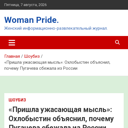
Перейти
Пятница, 7 августа, 2026
к
содержимому
Woman Pride.
Женский информационно-развлекательный журнал.
Главная
Шоубиз
«Пришла ужасающая мысль»: Охлобыстин объяснил,
почему Пугачева сбежала из России
ШОУБИЗ
«Пришла ужасающая мысль»:
Охлобыстин объяснил, почему
Пугачева сбежала из России