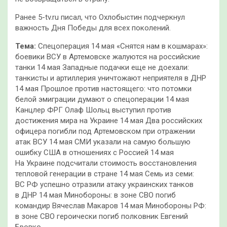
Ранее 5-tv.ru писал, что Охлобыстин подчеркнул
важность Дня Победы для всех поколений.
Тема:
Спецоперация 14 мая «Снятся нам в кошмарах»:
боевики ВСУ в Артемовске жалуются на российские
танки 14 мая Западные подачки еще не доехали:
танкисты и артиллерия уничтожают неприятеля в ДНР
14 мая Прошлое против настоящего: что потомки
белой эмиграции думают о спецоперации 14 мая
Канцлер ФРГ Олаф Шольц выступил против
достижения мира на Украине 14 мая Два российских
офицера погибли под Артемовском при отражении
атак ВСУ 14 мая СМИ указали на самую большую
ошибку США в отношениях с Россией 14 мая
На Украине подсчитали стоимость восстановления
тепловой генерации в стране 14 мая Семь из семи:
ВС РФ успешно отразили атаку украинских танков
в ДНР 14 мая Минобороны: в зоне СВО погиб
командир Вячеслав Макаров 14 мая Минобороны РФ:
в зоне СВО героически погиб полковник Евгений