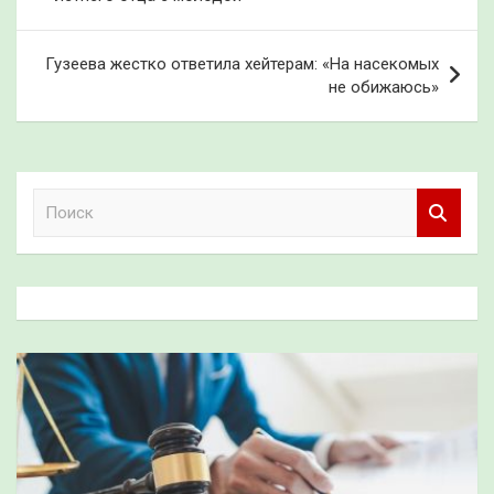
записям
Гузеева жестко ответила хейтерам: «На насекомых
не обижаюсь»
П
о
и
с
к