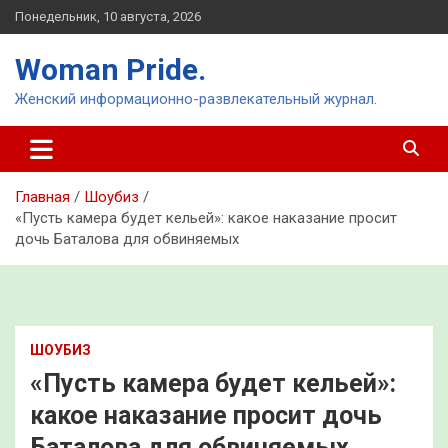
Перейти
Понедельник, 10 августа, 2026
к
содержимому
Woman Pride.
Женский информационно-развлекательный журнал.
Главная
Шоубиз
«Пусть камера будет кельей»: какое наказание просит
дочь Баталова для обвиняемых
ШОУБИЗ
«Пусть камера будет кельей»:
какое наказание просит дочь
Баталова для обвиняемых