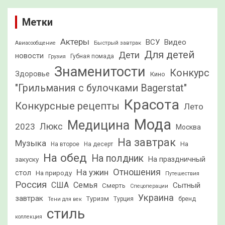
Метки
Актеры
ВСУ
Видео
Быстрый завтрак
Авиасообщение
Для детей
Дети
новости
Грузия
Губная помада
Знаменитости
Конкурс
Здоровье
Кино
"Грильмания с булочками Bagerstat"
Красота
Конкурсные рецепты
Лето
Мода
Медицина
2023
Люкс
Москва
На завтрак
Музыка
На
На второе
На десерт
На обед
На полдник
На праздничный
закуску
Отношения
На ужин
стол
На природу
Путешествия
Россия
США
Семья
Сытный
Смерть
Спецоперации
Украина
завтрак
Туризм
Турция
бренд
Тени для век
стиль
коллекция