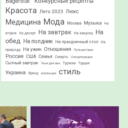
Конкурсные рецепты
Bagerstat"
Красота
Лето 2023
Люкс
Мода
Медицина
Музыка
Москва
На
На
На завтрак
На закуску
второе
На десерт
обед
На полдник
На праздничный стол
На
Отношения
На ужин
природу
Путешествия
Россия
США
Семья
Смерть
Спецоперации
Сытный завтрак
Туризм
Турция
Тени для век
стиль
Украина
бренд
коллекция