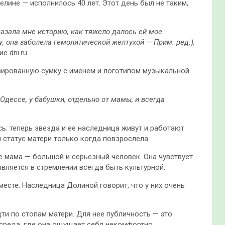
ине — исполнилось 40 лет. Этот день был не таким,
азала мне историю, как тяжело далось ей мое
у, она заболела гемолитической желтухой — Прим. ред.),
 dni.ru.
зированную сумку с именем и логотипом музыкальной
 Одессе, у бабушки, отдельно от мамы, и всегда
ь: теперь звезда и ее наследница живут и работают
 статус матери только когда повзрослела.
е мама — большой и серьезный человек. Она чувствует
вляется в стремлении всегда быть культурной.
есте. Наследница Долиной говорит, что у них очень
дти по стопам матери. Для нее публичность — это
 среда, где она ощущает себя некомфортно.