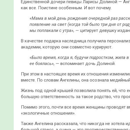
Единственной дочери певицы Ларисы Долиной — Ангел
как все. Поистине особенным. И вот почему.
«Мама в мой день рождения очередной раз расск
появление на свет (когда той было три дня от род
мы поплакали с утра»,
— цитирует девушку издание
В качестве подарка наследница получила персонали
академии, которую они совместно курируют.
«Было время, когда я, будучи подростком, жила в
ее боялась»,
— вспоминает дочь Долиной.
При этом в настоящее время их отношения изменилис
вместе. По словам Ангелины, она осознала медийный
Жизнь под одной крышей позволила понять ей, что е
большую ответственность за такое родство, что проя
Помимо этого, почти все время женщины проводят вм
«экологичные отношения».
Также Ангелина рассказала, что никогда не хотела и
большой стресс, а сцена — это противоестественная