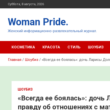
Перейти
Суббота, 8 августа, 2026
к
содержимому
Woman Pride.
Женский информационно-развлекательный журнал.
КОСМЕТИКА
КРАСОТА
СТИЛЬ
ШОУБИЗ
Главная
Шоубиз
«Всегда ее боялась»: дочь Ларисы До
ШОУБИЗ
«Всегда ее боялась»: дочь
правду об отношениях с м