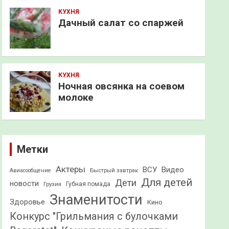
КУХНЯ
Дачный салат со спаржей
КУХНЯ
Ночная овсянка на соевом
молоке
Метки
Актеры
ВСУ
Видео
Быстрый завтрак
Авиасообщение
Для детей
Дети
новости
Грузия
Губная помада
Знаменитости
Здоровье
Кино
Конкурс "Грильмания с булочками