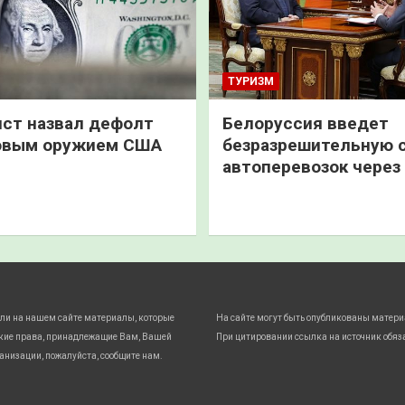
ТУРИЗМ
ст назвал дефолт
Белоруссия введет
овым оружием США
безразрешительную 
автоперевозок через
ли на нашем сайте материалы, которые
На сайте могут быть опубликованы матери
кие права, принадлежащие Вам, Вашей
При цитировании ссылка на источник обяз
анизации, пожалуйста, сообщите нам.