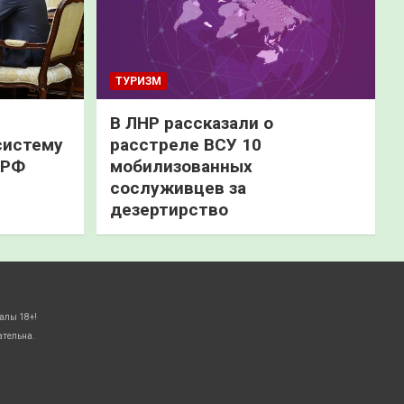
ТУРИЗМ
В ЛНР рассказали о
систему
расстреле ВСУ 10
 РФ
мобилизованных
сослуживцев за
дезертирство
алы 18+!
ательна.