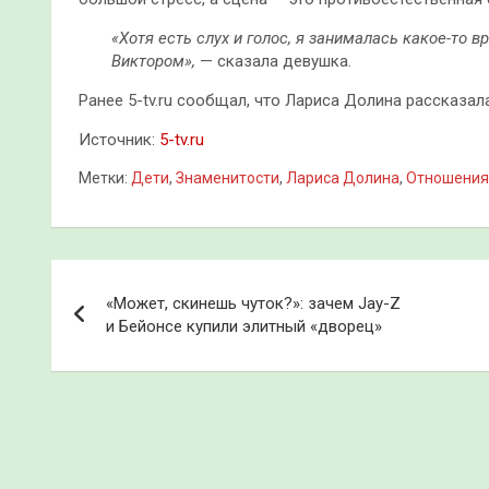
«Хотя есть слух и голос, я занималась какое-то 
Виктором»,
— сказала девушка.
Ранее 5-tv.ru сообщал, что Лариса Долина рассказал
Источник:
5-tv.ru
Метки:
Дети
,
Знаменитости
,
Лариса Долина
,
Отношения
Навигация
«Может, скинешь чуток?»: зачем Jay-Z
по
и Бейонсе купили элитный «дворец»
записям