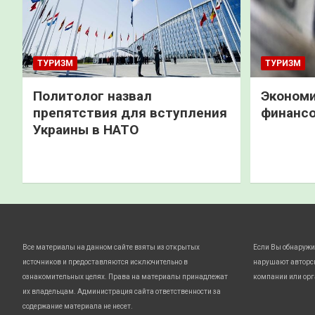
ТУРИЗМ
ТУРИЗМ
Политолог назвал
Экономи
препятствия для вступления
финанс
Украины в НАТО
Все материалы на данном сайте взяты из открытых
Если Вы обнаружи
источников и предоставляются исключительно в
нарушают авторс
ознакомительных целях. Права на материалы принадлежат
компании или орг
их владельцам. Администрация сайта ответственности за
содержание материала не несет.