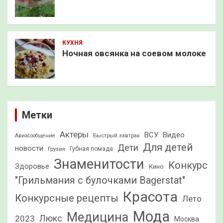
КУХНЯ
Ночная овсянка на соевом молоке
Метки
Актеры
ВСУ
Видео
Быстрый завтрак
Авиасообщение
Для детей
Дети
новости
Грузия
Губная помада
Знаменитости
Конкурс
Здоровье
Кино
"Грильмания с булочками Bagerstat"
Красота
Конкурсные рецепты
Лето
Мода
Медицина
2023
Люкс
Москва