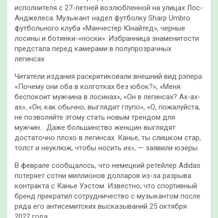
исполнителя с 27-летней возлюбленной на улицах Лос-
Анджелеса. Музыкант надел футболку Sharp Umbro
футбольного клуба «Манчестер Юнайтед», черные
лосины и ботинки-«носки». Избранница знаменитости
предстала перед камерами в полупрозрачных
легинсах.
Читатели издания раскритиковали внешний вид рэпера.
«Почему они оба в колготках без юбок?», «Меня
беспокоит мужчина в лосинах», «Он в легинсах? Ах-ах-
ах», «Он, как обычно, выглядит глупо», «О, пожалуйста,
не позволяйте этому стать новым трендом для
мужчин… Даже большинство женщин выглядят
достаточно плохо в легинсах. Канье, ты слишком стар,
толст и неуклюж, чтобы носить их», — заявили юзеры.
В феврале сообщалось, что немецкий ретейлер Adidas
потеряет сотни миллионов долларов из-за разрыва
контракта с Канье Уэстом. Известно, что спортивный
бренд прекратил сотрудничество с музыкантом после
ряда его антисемитских высказываний 25 октября
2022 года.