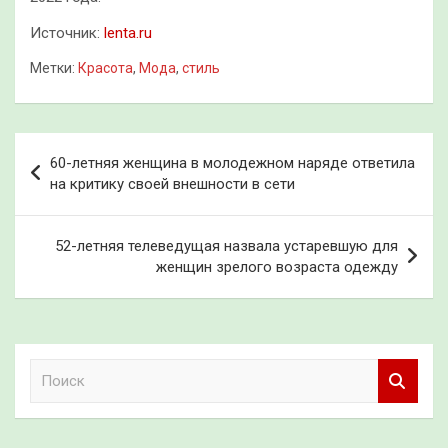
Источник:
lenta.ru
Метки:
Красота
,
Мода
,
стиль
Навигация
60-летняя женщина в молодежном наряде ответила
по
на критику своей внешности в сети
записям
52-летняя телеведущая назвала устаревшую для
женщин зрелого возраста одежду
П
о
и
с