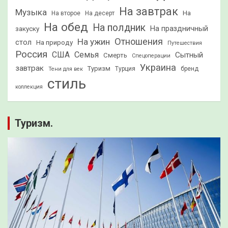
На завтрак
Музыка
На
На второе
На десерт
На обед
На полдник
На праздничный
закуску
Отношения
На ужин
стол
На природу
Путешествия
Россия
США
Семья
Сытный
Смерть
Спецоперации
Украина
завтрак
Туризм
Турция
бренд
Тени для век
стиль
коллекция
Туризм.