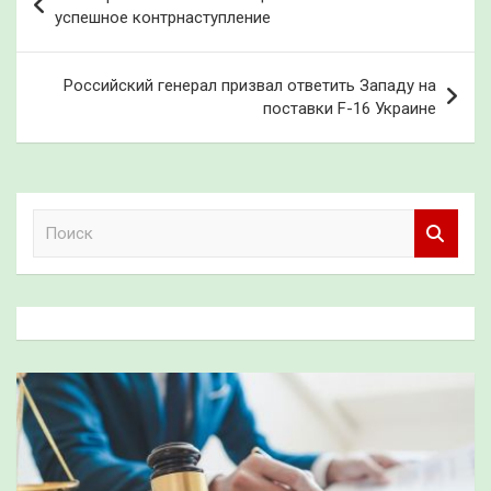
по
успешное контрнаступление
записям
Российский генерал призвал ответить Западу на
поставки F-16 Украине
П
о
и
с
к