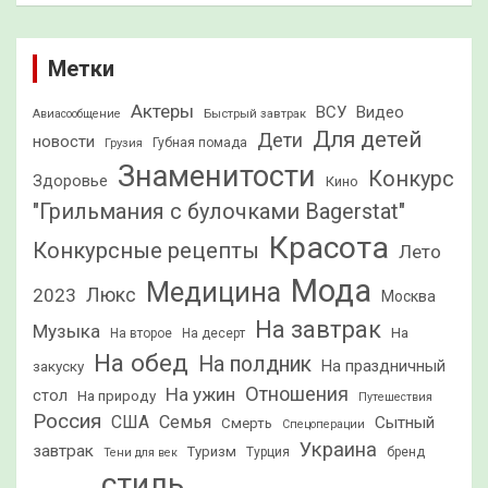
Метки
Актеры
ВСУ
Видео
Быстрый завтрак
Авиасообщение
Для детей
Дети
новости
Грузия
Губная помада
Знаменитости
Конкурс
Здоровье
Кино
"Грильмания с булочками Bagerstat"
Красота
Конкурсные рецепты
Лето
Мода
Медицина
2023
Люкс
Москва
На завтрак
Музыка
На
На второе
На десерт
На обед
На полдник
На праздничный
закуску
Отношения
На ужин
стол
На природу
Путешествия
Россия
США
Семья
Сытный
Смерть
Спецоперации
Украина
завтрак
Туризм
Турция
бренд
Тени для век
стиль