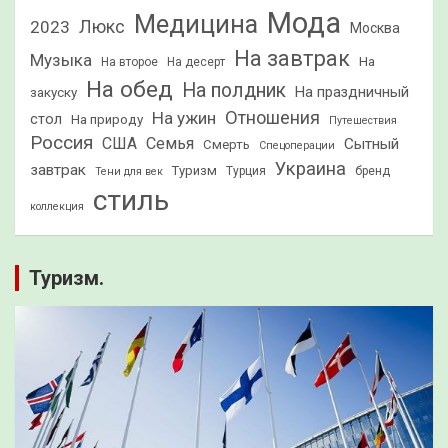
Мода
Медицина
2023
Люкс
Москва
На завтрак
Музыка
На
На второе
На десерт
На обед
На полдник
На праздничный
закуску
Отношения
На ужин
стол
На природу
Путешествия
Россия
США
Семья
Сытный
Смерть
Спецоперации
Украина
завтрак
Туризм
Турция
бренд
Тени для век
стиль
коллекция
Туризм.