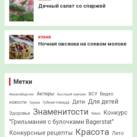
Дачный салат со спаржей
КУХНЯ
Ночная овсянка на соевом молоке
Метки
Актеры
ВСУ
Видео
Быстрый завтрак
Авиасообщение
Для детей
Дети
новости
Грузия
Губная помада
Знаменитости
Конкурс
Здоровье
Кино
"Грильмания с булочками Bagerstat"
Красота
Конкурсные рецепты
Лето