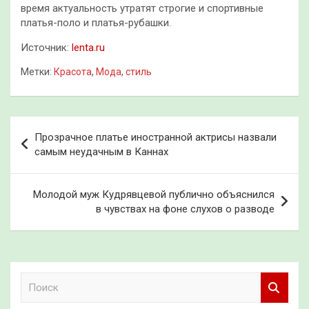
время актуальность утратят строгие и спортивные
платья-поло и платья-рубашки.
Источник:
lenta.ru
Метки:
Красота
,
Мода
,
стиль
Навигация
Прозрачное платье иностранной актрисы назвали
по
самым неудачным в Каннах
записям
Молодой муж Кудрявцевой публично объяснился
в чувствах на фоне слухов о разводе
П
о
и