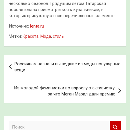
несколько сезонов. Грядущим летом Татарская
посоветовала присмотреться к купальникам, в
которых присутствуют все перечисленные элементы.
Источник:
lenta.ru
Метки:
Красота
,
Мода
,
стиль
Навигация
Россиянам назвали вышедшие из моды популярные
по
вещи
записям
Из молодой феминистки во взрослую активистку:
за что Меган Маркл дали премию
П
о