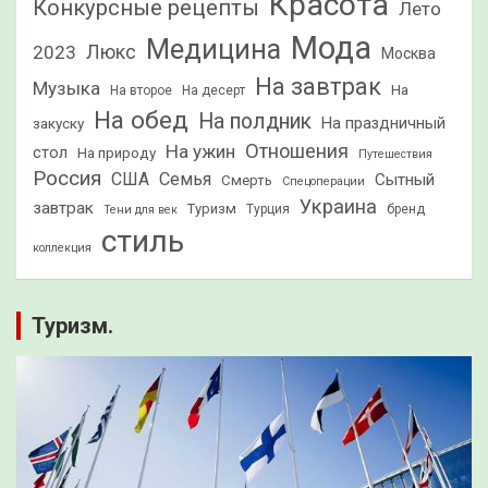
Красота
Конкурсные рецепты
Лето
Мода
Медицина
2023
Люкс
Москва
На завтрак
Музыка
На
На второе
На десерт
На обед
На полдник
На праздничный
закуску
Отношения
На ужин
стол
На природу
Путешествия
Россия
США
Семья
Сытный
Смерть
Спецоперации
Украина
завтрак
Туризм
Турция
бренд
Тени для век
стиль
коллекция
Туризм.