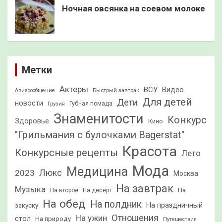
Ночная овсянка на соевом молоке
Метки
Актеры
ВСУ
Видео
Быстрый завтрак
Авиасообщение
Для детей
Дети
новости
Грузия
Губная помада
Знаменитости
Конкурс
Здоровье
Кино
"Грильмания с булочками Bagerstat"
Красота
Конкурсные рецепты
Лето
Мода
Медицина
2023
Люкс
Москва
На завтрак
Музыка
На
На второе
На десерт
На обед
На полдник
На праздничный
закуску
Отношения
На ужин
стол
На природу
Путешествия