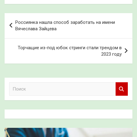
Навигация
Россиянка нашла способ заработать на имени
по
Вячеслава Зайцева
записям
Торчащие из-под юбок стринги стали трендом в
2023 году
П
о
и
с
к