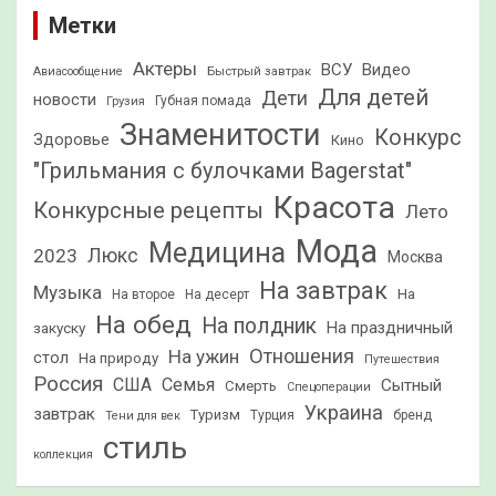
Метки
Актеры
ВСУ
Видео
Быстрый завтрак
Авиасообщение
Для детей
Дети
новости
Грузия
Губная помада
Знаменитости
Конкурс
Здоровье
Кино
"Грильмания с булочками Bagerstat"
Красота
Конкурсные рецепты
Лето
Мода
Медицина
2023
Люкс
Москва
На завтрак
Музыка
На
На второе
На десерт
На обед
На полдник
На праздничный
закуску
Отношения
На ужин
стол
На природу
Путешествия
Россия
США
Семья
Сытный
Смерть
Спецоперации
Украина
завтрак
Туризм
Турция
бренд
Тени для век
стиль
коллекция