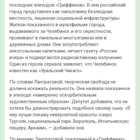
последних эпизодов «Гриффинов». В нем российский
город представлен как наполовину безлюдная
местность, лишенная социальной инфраструктуры.
Жители показанного в мультфильме города,
выдаваемого за Челябинск и его окрестности,
проживают в панельных многоэтажках или в
деревянных домах. Они злоупотребляют
алкогольными напитками, читают газету «Россия
вчера» и подвергаются радиоактивному излучению.
Один из героев сериала заявляет, что Челябинск
известен как «Уральский Чикаго».
По словам Лантратовой, творческая свобода не
должна искажать реальность. Она назвала показанное
в эпизоде «намеренно оскорбительным
художественным образом». Депутат добавила, что не
хотела бы демонстрировать подобное своему сыну. «Я
ему лучше покажу невероятной красоты озеро
Тургояк, национальный парк Зюратеуль, Игнатьевскую
пещеру, Аркаим», — добавила она.
По мнению Лантратовой, показанный в «Гриффинах»