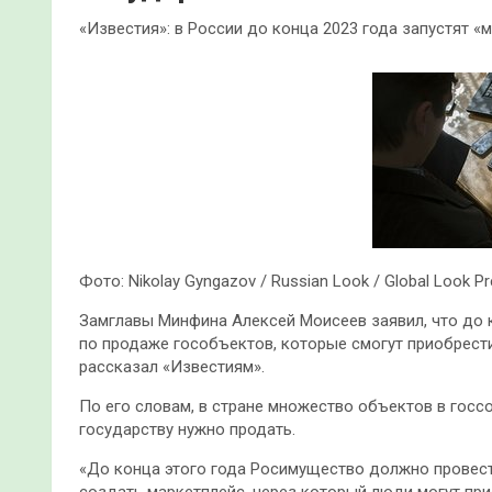
«Известия»: в России до конца 2023 года запустят 
Фото: Nikolay Gyngazov / Russian Look / Global Look P
Замглавы Минфина Алексей Моисеев заявил, что до 
по продаже гособъектов, которые смогут приобрест
рассказал «Известиям».
По его словам, в стране множество объектов в госс
государству нужно продать.
«До конца этого года Росимущество должно провест
создать маркетплейс, через который люди могут прио