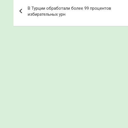
Навигация
В Турции обработали более 99 процентов
по
избирательных урн
записям