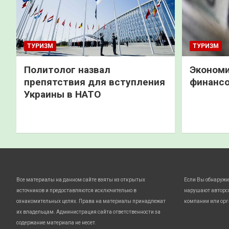
ТУРИЗМ
ТУРИЗМ
Политолог назвал
Экономи
препятствия для вступления
финанс
Украины в НАТО
Все материалы на данном сайте взяты из открытых
Если Вы обнаружи
источников и предоставляются исключительно в
нарушают авторс
ознакомительных целях. Права на материалы принадлежат
компании или орг
их владельцам. Администрация сайта ответственности за
содержание материала не несет.