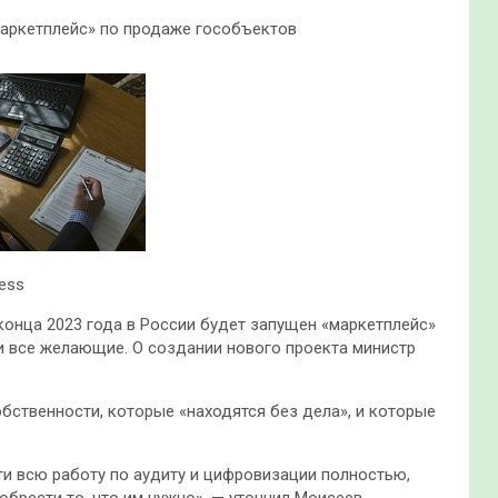
«маркетплейс» по продаже гособъектов
ress
конца 2023 года в России будет запущен «маркетплейс»
и все желающие. О создании нового проекта министр
обственности, которые «находятся без дела», и которые
и всю работу по аудиту и цифровизации полностью,
брести то, что им нужно», — уточнил Моисеев.