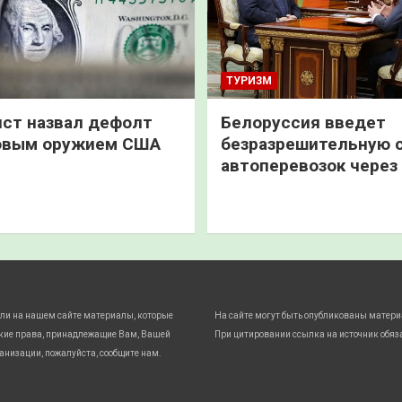
ТУРИЗМ
ст назвал дефолт
Белоруссия введет
овым оружием США
безразрешительную 
автоперевозок через
ли на нашем сайте материалы, которые
На сайте могут быть опубликованы матери
кие права, принадлежащие Вам, Вашей
При цитировании ссылка на источник обяз
анизации, пожалуйста, сообщите нам.