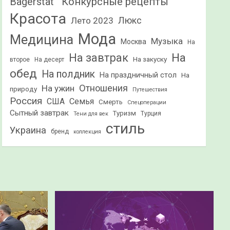
Конкурсные рецепты
Bagerstat"
Красота
Лето 2023
Люкс
Мода
Медицина
Музыка
Москва
На
На
На завтрак
На закуску
второе
На десерт
обед
На полдник
На праздничный стол
На
Отношения
На ужин
природу
Путешествия
Россия
США
Семья
Смерть
Спецоперации
Сытный завтрак
Туризм
Турция
Тени для век
стиль
Украина
бренд
коллекция