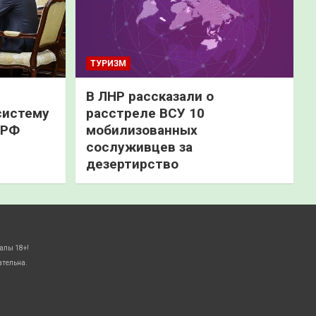
ТУРИЗМ
В ЛНР рассказали о
систему
расстреле ВСУ 10
 РФ
мобилизованных
сослуживцев за
дезертирство
алы 18+!
ательна.