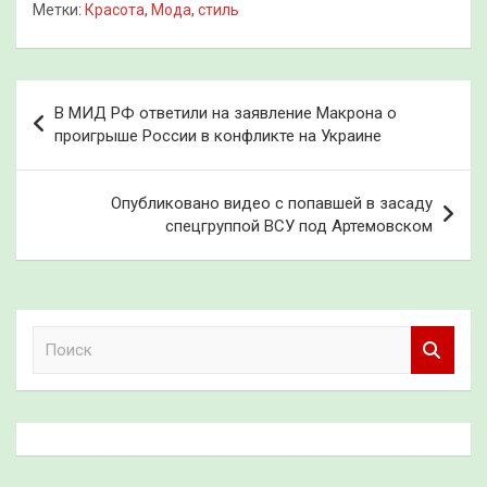
Метки:
Красота
,
Мода
,
стиль
Навигация
В МИД РФ ответили на заявление Макрона о
по
проигрыше России в конфликте на Украине
записям
Опубликовано видео с попавшей в засаду
спецгруппой ВСУ под Артемовском
П
о
и
с
к