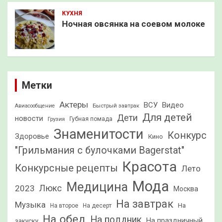
КУХНЯ
Ночная овсянка на соевом молоке
Метки
Актеры
ВСУ
Видео
Быстрый завтрак
Авиасообщение
Для детей
Дети
новости
Грузия
Губная помада
Знаменитости
Конкурс
Здоровье
Кино
"Грильмания с булочками Bagerstat"
Красота
Конкурсные рецепты
Лето
Мода
Медицина
2023
Люкс
Москва
На завтрак
Музыка
На
На второе
На десерт
На обед
На полдник
На праздничный
закуску