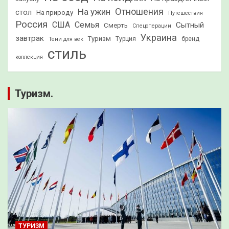
Отношения
На ужин
стол
На природу
Путешествия
Россия
США
Семья
Сытный
Смерть
Спецоперации
Украина
завтрак
Туризм
Турция
бренд
Тени для век
стиль
коллекция
Туризм.
ТУРИЗМ