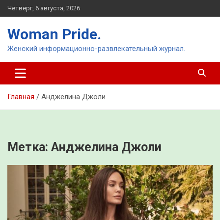
Перейти
Четверг, 6 августа, 2026
к
содержимому
Woman Pride.
Женский информационно-развлекательный журнал.
Главная
Анджелина Джоли
Метка:
Анджелина Джоли