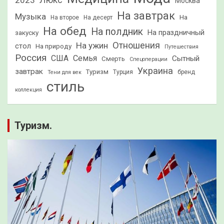
2023
Люкс
Москва
На завтрак
Музыка
На
На второе
На десерт
На обед
На полдник
На праздничный
закуску
Отношения
На ужин
стол
На природу
Путешествия
Россия
США
Семья
Сытный
Смерть
Спецоперации
Украина
завтрак
Туризм
Турция
бренд
Тени для век
стиль
коллекция
Туризм.