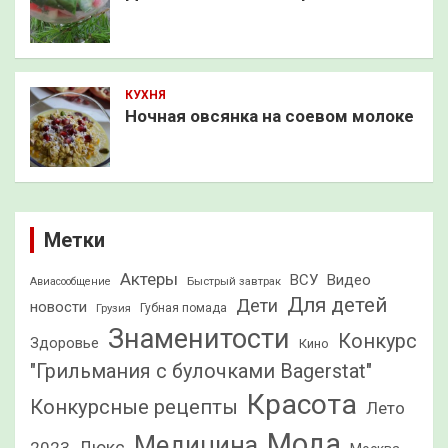
КУХНЯ
Ночная овсянка на соевом молоке
Метки
Актеры
ВСУ
Видео
Быстрый завтрак
Авиасообщение
Для детей
Дети
новости
Грузия
Губная помада
Знаменитости
Конкурс
Здоровье
Кино
"Грильмания с булочками Bagerstat"
Красота
Конкурсные рецепты
Лето
Мода
Медицина