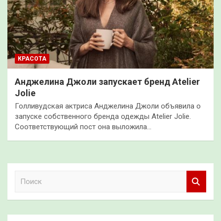
КРАСОТА
Анджелина Джоли запускает бренд Atelier
Jolie
Голливудская актриса Анджелина Джоли объявила о
запуске собственного бренда одежды Atelier Jolie.
Соответствующий пост она выложила…
П
о
и
с
к