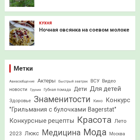
КУХНЯ
Ночная овсянка на соевом молоке
Метки
Актеры
ВСУ
Видео
Быстрый завтрак
Авиасообщение
Для детей
Дети
новости
Грузия
Губная помада
Знаменитости
Конкурс
Здоровье
Кино
"Грильмания с булочками Bagerstat"
Красота
Конкурсные рецепты
Лето
Мода
Медицина
2023
Люкс
Москва