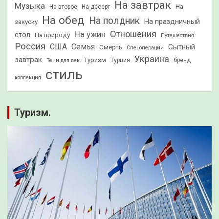
На завтрак
Музыка
На
На второе
На десерт
На обед
На полдник
На праздничный
закуску
Отношения
На ужин
стол
На природу
Путешествия
Россия
США
Семья
Сытный
Смерть
Спецоперации
Украина
завтрак
Туризм
Турция
бренд
Тени для век
стиль
коллекция
Туризм.