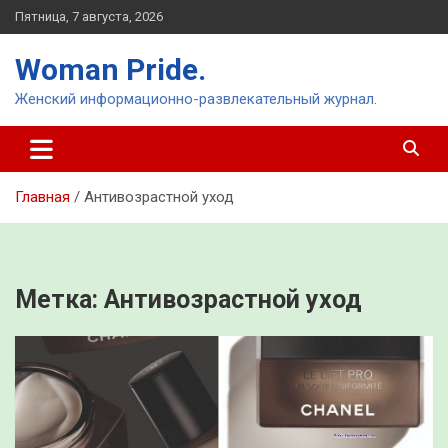
Перейти
Пятница, 7 августа, 2026
к
содержимому
Woman Pride.
Женский информационно-развлекательный журнал.
Главная
Антивозрастной уход
Метка:
Антивозрастной уход