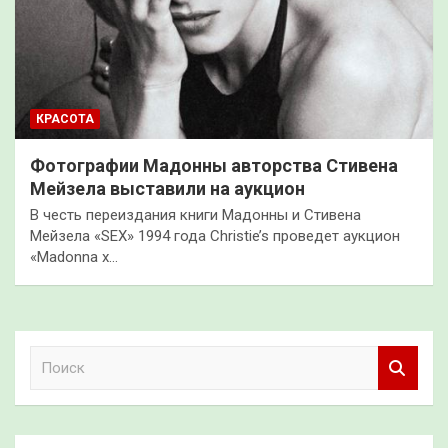
КРАСОТА
Фотографии Мадонны авторства Стивена
Мейзела выставили на аукцион
В честь переиздания книги Мадонны и Стивена
Мейзела «SEX» 1994 года Christie’s проведет аукцион
«Madonna x…
П
о
и
с
к