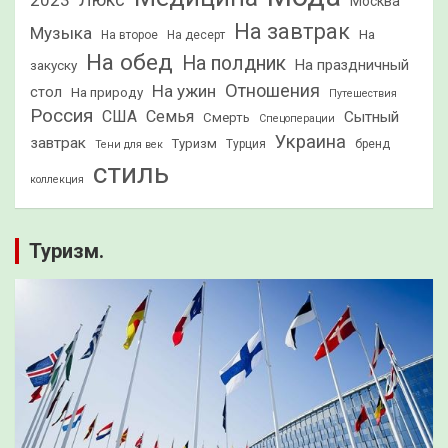
2023
Люкс
Москва
На завтрак
Музыка
На
На второе
На десерт
На обед
На полдник
На праздничный
закуску
Отношения
На ужин
стол
На природу
Путешествия
Россия
США
Семья
Сытный
Смерть
Спецоперации
Украина
завтрак
Туризм
Турция
бренд
Тени для век
стиль
коллекция
Туризм.