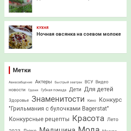
КУХНЯ
Ночная овсянка на соевом молоке
Метки
Актеры
ВСУ
Видео
Быстрый завтрак
Авиасообщение
Для детей
Дети
новости
Грузия
Губная помада
Знаменитости
Конкурс
Здоровье
Кино
"Грильмания с булочками Bagerstat"
Красота
Конкурсные рецепты
Лето
Мода
Медицина