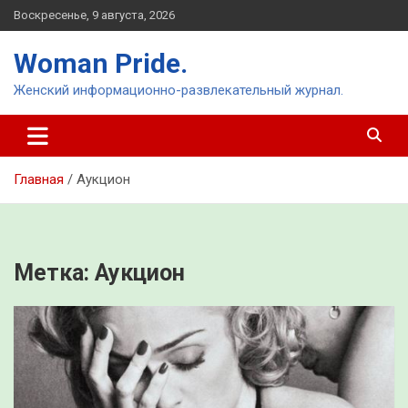
Перейти
Воскресенье, 9 августа, 2026
к
содержимому
Woman Pride.
Женский информационно-развлекательный журнал.
Главная
Аукцион
Метка:
Аукцион