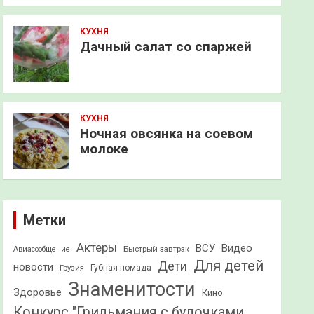
КУХНЯ
Дачный салат со спаржей
КУХНЯ
Ночная овсянка на соевом
молоке
Метки
Актеры
ВСУ
Видео
Быстрый завтрак
Авиасообщение
Для детей
Дети
новости
Грузия
Губная помада
Знаменитости
Здоровье
Кино
Конкурс "Грильмания с булочками