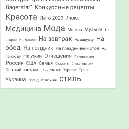
Конкурсные рецепты
Bagerstat"
Красота
Лето 2023
Люкс
Мода
Медицина
Музыка
Москва
На
На
На завтрак
На закуску
второе
На десерт
обед
На полдник
На праздничный стол
На
Отношения
На ужин
природу
Путешествия
Россия
США
Семья
Смерть
Спецоперации
Сытный завтрак
Туризм
Турция
Тени для век
стиль
Украина
бренд
коллекция