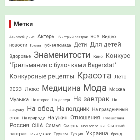
Метки
Актеры
ВСУ
Видео
Быстрый завтрак
Авиасообщение
Для детей
Дети
новости
Грузия
Губная помада
Знаменитости
Конкурс
Здоровье
Кино
"Грильмания с булочками Bagerstat"
Красота
Конкурсные рецепты
Лето
Мода
Медицина
2023
Люкс
Москва
На завтрак
Музыка
На
На второе
На десерт
На обед
На полдник
На праздничный
закуску
Отношения
На ужин
стол
На природу
Путешествия
Россия
США
Семья
Сытный
Смерть
Спецоперации
Украина
завтрак
Туризм
Турция
бренд
Тени для век