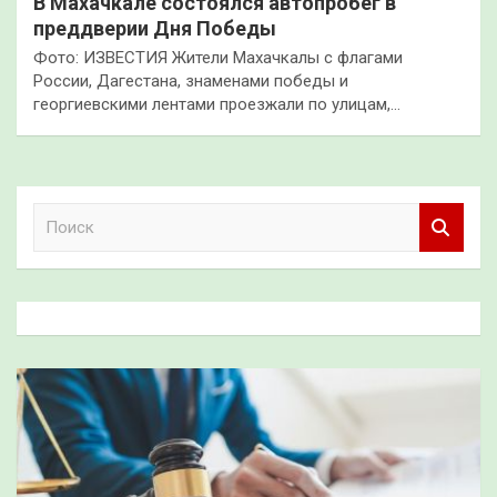
В Махачкале состоялся автопробег в
преддверии Дня Победы
Фото: ИЗВЕСТИЯ Жители Махачкалы с флагами
России, Дагестана, знаменами победы и
георгиевскими лентами проезжали по улицам,…
П
о
и
с
к