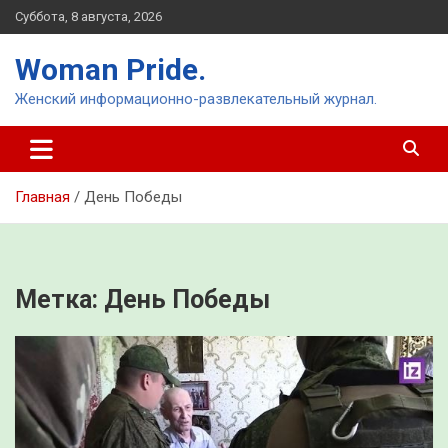
Перейти
Суббота, 8 августа, 2026
к
содержимому
Woman Pride.
Женский информационно-развлекательный журнал.
Главная
День Победы
Метка:
День Победы