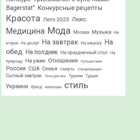
Конкурсные рецепты
Bagerstat"
Красота
Лето 2023
Люкс
Мода
Медицина
Музыка
Москва
На
На
На завтрак
На закуску
второе
На десерт
обед
На полдник
На праздничный стол
На
Отношения
На ужин
природу
Путешествия
Россия
США
Семья
Смерть
Спецоперации
Сытный завтрак
Туризм
Турция
Тени для век
стиль
Украина
бренд
коллекция