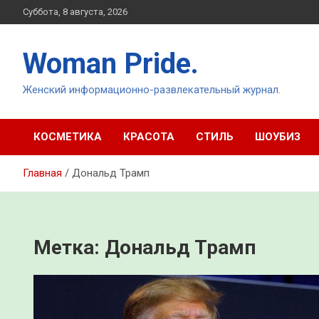
Перейти
Суббота, 8 августа, 2026
к
содержимому
Woman Pride.
Женский информационно-развлекательный журнал.
КОСМЕТИКА
КРАСОТА
СТИЛЬ
ШОУБИЗ
Главная
Дональд Трамп
Метка:
Дональд Трамп