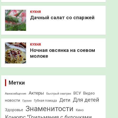
КУХНЯ
Дачный салат со спаржей
КУХНЯ
Ночная овсянка на соевом
молоке
Метки
Актеры
ВСУ
Видео
Быстрый завтрак
Авиасообщение
Для детей
Дети
новости
Грузия
Губная помада
Знаменитости
Здоровье
Кино
Конкурс "Грильмания с булочками