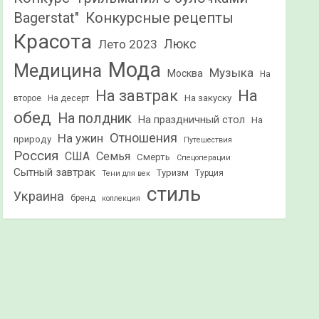
Конкурсные рецепты
Bagerstat"
Красота
Лето 2023
Люкс
Мода
Медицина
Музыка
Москва
На
На
На завтрак
На закуску
второе
На десерт
обед
На полдник
На праздничный стол
На
Отношения
На ужин
природу
Путешествия
Россия
США
Семья
Смерть
Спецоперации
Сытный завтрак
Туризм
Турция
Тени для век
стиль
Украина
бренд
коллекция