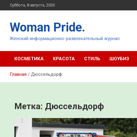
Перейти
Суббота, 8 августа, 2026
к
содержимому
Woman Pride.
Женский информационно-развлекательный журнал.
КОСМЕТИКА
КРАСОТА
СТИЛЬ
ШОУБИЗ
Главная
Дюссельдорф
Метка:
Дюссельдорф