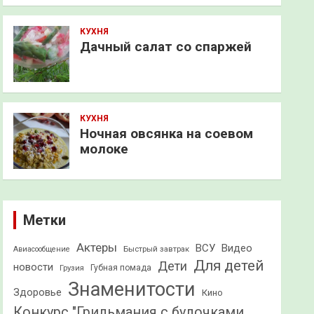
КУХНЯ
Дачный салат со спаржей
КУХНЯ
Ночная овсянка на соевом
молоке
Метки
Актеры
ВСУ
Видео
Быстрый завтрак
Авиасообщение
Для детей
Дети
новости
Грузия
Губная помада
Знаменитости
Здоровье
Кино
Конкурс "Грильмания с булочками