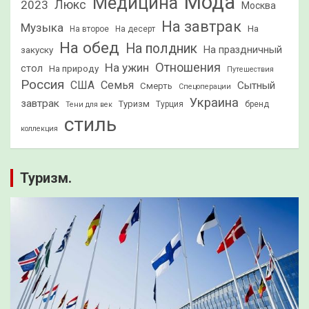
Мода
Медицина
2023
Люкс
Москва
На завтрак
Музыка
На
На второе
На десерт
На обед
На полдник
На праздничный
закуску
Отношения
На ужин
стол
На природу
Путешествия
Россия
США
Семья
Сытный
Смерть
Спецоперации
Украина
завтрак
Туризм
Турция
бренд
Тени для век
стиль
коллекция
Туризм.