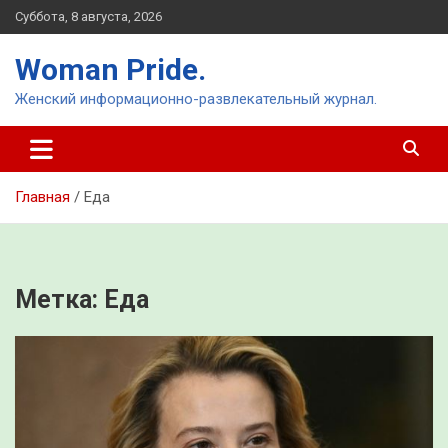
Перейти
Суббота, 8 августа, 2026
к
содержимому
Woman Pride.
Женский информационно-развлекательный журнал.
Главная
Еда
Метка:
Еда