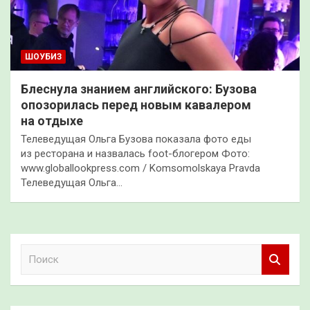
ШОУБИЗ
Блеснула знанием английского: Бузова
опозорилась перед новым кавалером
на отдыхе
Телеведущая Ольга Бузова показала фото еды
из ресторана и назвалась foot-блогером Фото:
www.globallookpress.com / Komsomolskaya Pravda
Телеведущая Ольга…
П
о
и
с
к