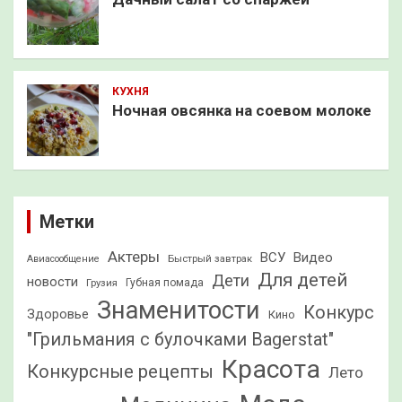
КУХНЯ
Ночная овсянка на соевом молоке
Метки
Актеры
ВСУ
Видео
Быстрый завтрак
Авиасообщение
Для детей
Дети
новости
Грузия
Губная помада
Знаменитости
Конкурс
Здоровье
Кино
"Грильмания с булочками Bagerstat"
Красота
Конкурсные рецепты
Лето