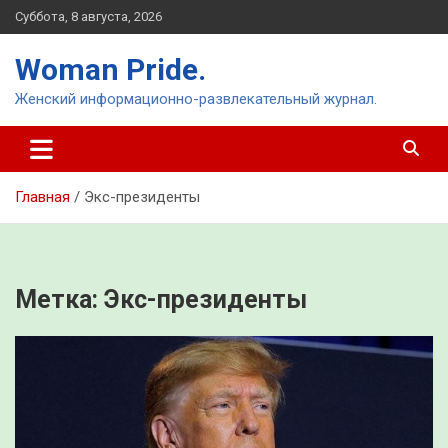
Перейти
Суббота, 8 августа, 2026
к
содержимому
Woman Pride.
Женский информационно-развлекательный журнал.
Главная
Экс-президенты
Метка:
Экс-президенты