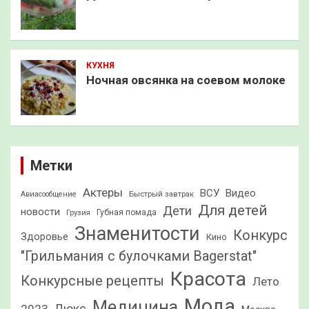
КУХНЯ
Ночная овсянка на соевом молоке
Метки
Актеры
ВСУ
Видео
Быстрый завтрак
Авиасообщение
Для детей
Дети
новости
Грузия
Губная помада
Знаменитости
Конкурс
Здоровье
Кино
"Грильмания с булочками Bagerstat"
Красота
Конкурсные рецепты
Лето
Мода
Медицина