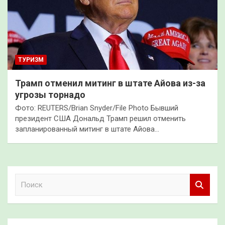
ТУРИЗМ
Трамп отменил митинг в штате Айова из-за
угрозы торнадо
Фото: REUTERS/Brian Snyder/File Photo Бывший
президент США Дональд Трамп решил отменить
запланированный митинг в штате Айова…
П
о
и
с
к