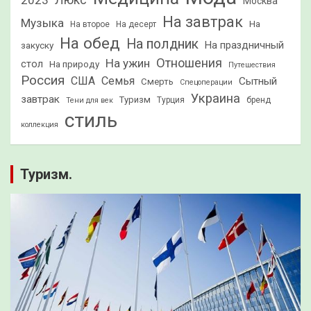
2023
Люкс
Москва
На завтрак
Музыка
На
На второе
На десерт
На обед
На полдник
На праздничный
закуску
Отношения
На ужин
стол
На природу
Путешествия
Россия
США
Семья
Сытный
Смерть
Спецоперации
Украина
завтрак
Туризм
Турция
бренд
Тени для век
стиль
коллекция
Туризм.