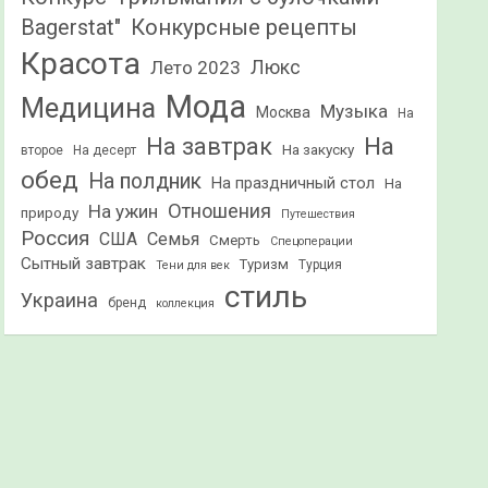
Конкурсные рецепты
Bagerstat"
Красота
Лето 2023
Люкс
Мода
Медицина
Музыка
Москва
На
На
На завтрак
На закуску
второе
На десерт
обед
На полдник
На праздничный стол
На
Отношения
На ужин
природу
Путешествия
Россия
США
Семья
Смерть
Спецоперации
Сытный завтрак
Туризм
Турция
Тени для век
стиль
Украина
бренд
коллекция