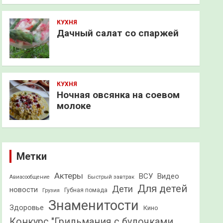
КУХНЯ
Дачный салат со спаржей
КУХНЯ
Ночная овсянка на соевом
молоке
Метки
Актеры
ВСУ
Видео
Быстрый завтрак
Авиасообщение
Для детей
Дети
новости
Грузия
Губная помада
Знаменитости
Здоровье
Кино
Конкурс "Грильмания с булочками