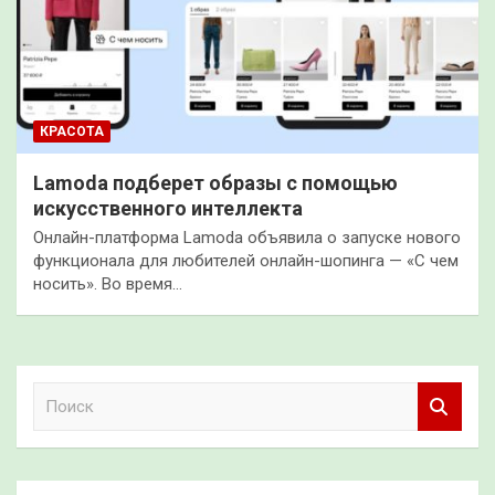
КРАСОТА
Lamoda подберет образы с помощью
искусственного интеллекта
Онлайн-платформа Lamoda объявила о запуске нового
функционала для любителей онлайн-шопинга — «С чем
носить». Во время…
П
о
и
с
к