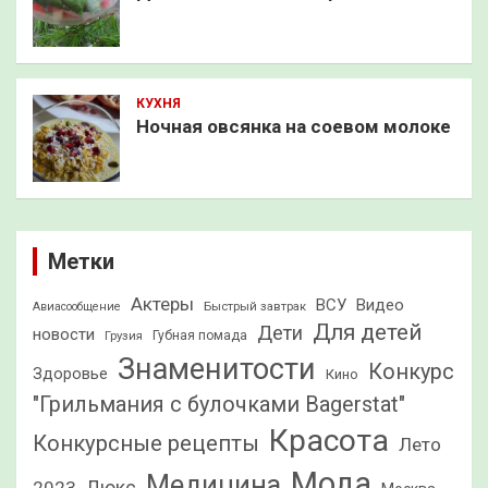
КУХНЯ
Ночная овсянка на соевом молоке
Метки
Актеры
ВСУ
Видео
Быстрый завтрак
Авиасообщение
Для детей
Дети
новости
Грузия
Губная помада
Знаменитости
Конкурс
Здоровье
Кино
"Грильмания с булочками Bagerstat"
Красота
Конкурсные рецепты
Лето
Мода
Медицина