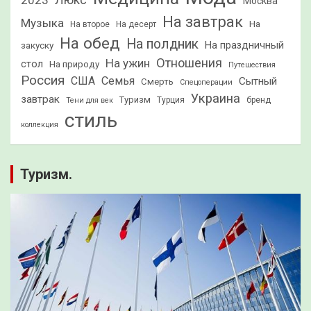
2023
Люкс
Москва
На завтрак
Музыка
На
На второе
На десерт
На обед
На полдник
На праздничный
закуску
Отношения
На ужин
стол
На природу
Путешествия
Россия
США
Семья
Сытный
Смерть
Спецоперации
Украина
завтрак
Туризм
Турция
бренд
Тени для век
стиль
коллекция
Туризм.