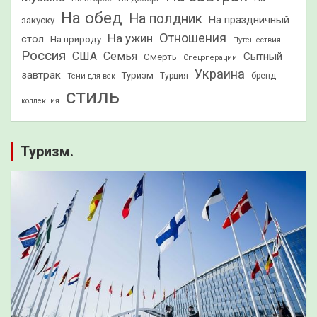
На обед
На полдник
На праздничный
закуску
Отношения
На ужин
стол
На природу
Путешествия
Россия
США
Семья
Сытный
Смерть
Спецоперации
Украина
завтрак
Туризм
Турция
бренд
Тени для век
стиль
коллекция
Туризм.