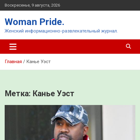
Перейти
Воскресенье, 9 августа, 2026
к
содержимому
Woman Pride.
Женский информационно-развлекательный журнал.
Главная
Канье Уэст
Метка:
Канье Уэст