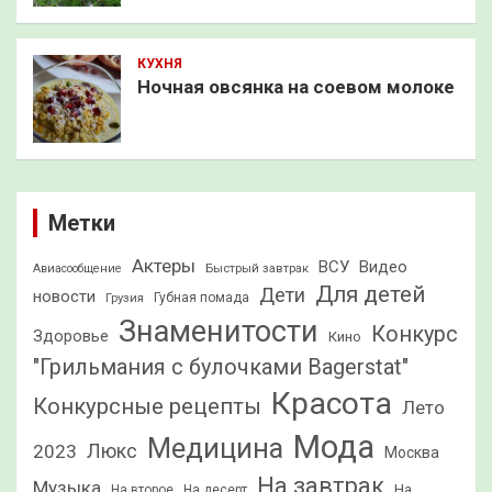
КУХНЯ
Ночная овсянка на соевом молоке
Метки
Актеры
ВСУ
Видео
Быстрый завтрак
Авиасообщение
Для детей
Дети
новости
Грузия
Губная помада
Знаменитости
Конкурс
Здоровье
Кино
"Грильмания с булочками Bagerstat"
Красота
Конкурсные рецепты
Лето
Мода
Медицина
2023
Люкс
Москва
На завтрак
Музыка
На
На второе
На десерт