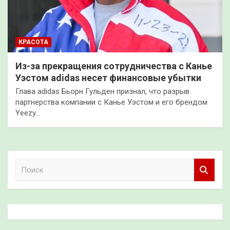
КРАСОТА
Из-за прекращения сотрудничества с Канье
Уэстом adidas несет финансовые убытки
Глава adidas Бьорн Гульден признал, что разрыв
партнерства компании с Канье Уэстом и его брендом
Yeezy…
П
о
и
с
к