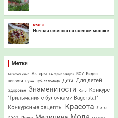
КУХНЯ
Ночная овсянка на соевом молоке
Метки
Актеры
ВСУ
Видео
Быстрый завтрак
Авиасообщение
Для детей
Дети
новости
Грузия
Губная помада
Знаменитости
Конкурс
Здоровье
Кино
"Грильмания с булочками Bagerstat"
Красота
Конкурсные рецепты
Лето
Мода
Медицина