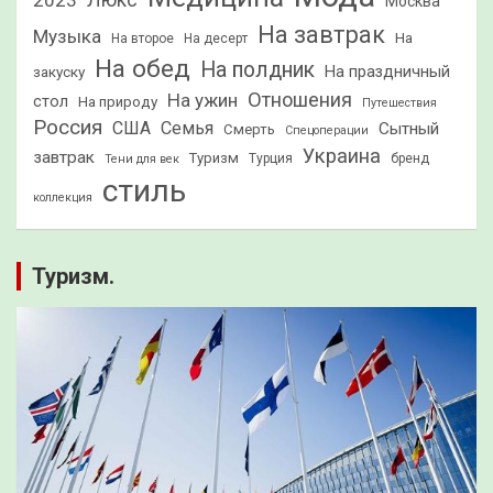
2023
Люкс
Москва
На завтрак
Музыка
На
На второе
На десерт
На обед
На полдник
На праздничный
закуску
Отношения
На ужин
стол
На природу
Путешествия
Россия
США
Семья
Сытный
Смерть
Спецоперации
Украина
завтрак
Туризм
Турция
бренд
Тени для век
стиль
коллекция
Туризм.