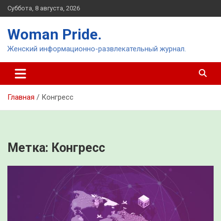
Перейти
Суббота, 8 августа, 2026
к
содержимому
Woman Pride.
Женский информационно-развлекательный журнал.
Главная
Конгресс
Метка:
Конгресс