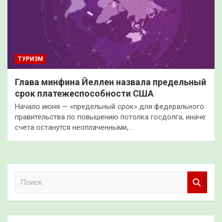
ТУРИЗМ
Глава минфина Йеллен назвала предельный
срок платежеспособности США
Начало июня — «предельный срок» для федерального
правительства по повышению потолка госдолга, иначе
счета останутся неоплаченными,…
П
о
и
с
к