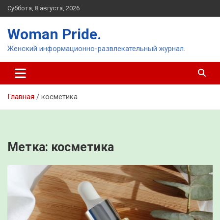
Перейти
Суббота, 8 августа, 2026
к
содержимому
Woman Pride.
Женский информационно-развлекательный журнал.
Главная
косметика
Метка:
косметика