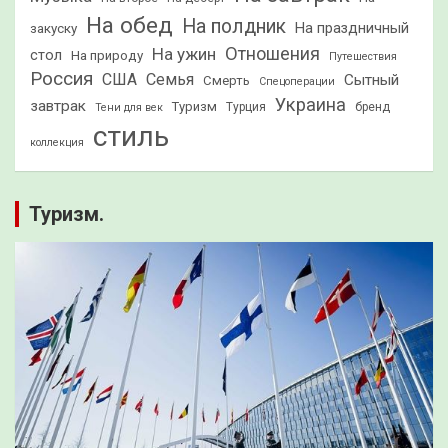
На обед
На полдник
На праздничный
закуску
Отношения
На ужин
стол
На природу
Путешествия
Россия
США
Семья
Сытный
Смерть
Спецоперации
Украина
завтрак
Туризм
Турция
бренд
Тени для век
стиль
коллекция
Туризм.