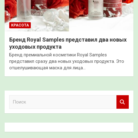
КРАСОТА
Бренд Royal Samples представил два новых
уходовых продукта
Бренд премиальной косметики Royal Samples
представил сразу два новых уходовых продукта. Это
отшелушивающая маска для лица…
П
о
и
с
к