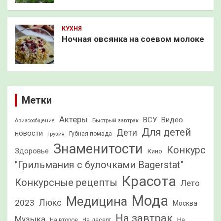
КУХНЯ
Ночная овсянка на соевом молоке
Метки
Актеры
ВСУ
Видео
Быстрый завтрак
Авиасообщение
Для детей
Дети
новости
Грузия
Губная помада
Знаменитости
Конкурс
Здоровье
Кино
"Грильмания с булочками Bagerstat"
Красота
Конкурсные рецепты
Лето
Мода
Медицина
2023
Люкс
Москва
На завтрак
Музыка
На
На второе
На десерт