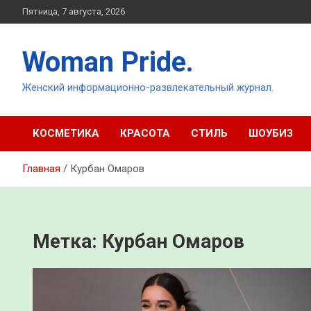
Перейти
Пятница, 7 августа, 2026
к
содержимому
Woman Pride.
Женский информационно-развлекательный журнал.
КОСМЕТИКА
КРАСОТА
СТИЛЬ
ШОУБИЗ
Главная
Курбан Омаров
Метка:
Курбан Омаров