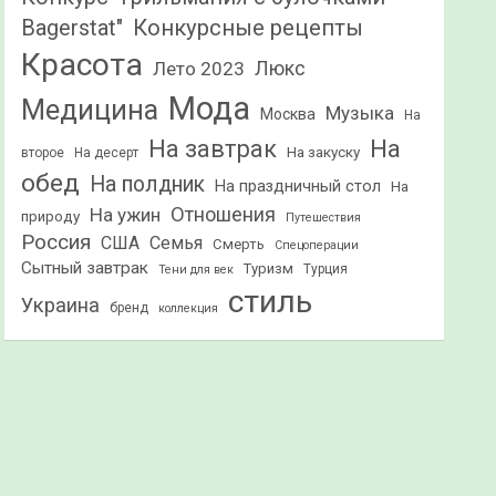
Конкурсные рецепты
Bagerstat"
Красота
Лето 2023
Люкс
Мода
Медицина
Музыка
Москва
На
На
На завтрак
На закуску
второе
На десерт
обед
На полдник
На праздничный стол
На
Отношения
На ужин
природу
Путешествия
Россия
США
Семья
Смерть
Спецоперации
Сытный завтрак
Туризм
Турция
Тени для век
стиль
Украина
бренд
коллекция