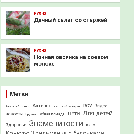
КУХНЯ
Дачный салат со спаржей
КУХНЯ
Ночная овсянка на соевом
молоке
Метки
Актеры
ВСУ
Видео
Быстрый завтрак
Авиасообщение
Для детей
Дети
новости
Грузия
Губная помада
Знаменитости
Здоровье
Кино
Конкурс "Грильмания с булочками