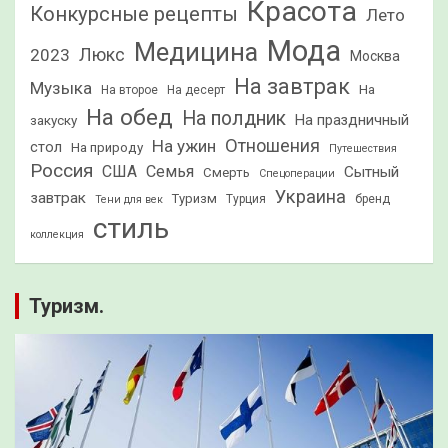
Красота
Конкурсные рецепты
Лето
Мода
Медицина
2023
Люкс
Москва
На завтрак
Музыка
На
На второе
На десерт
На обед
На полдник
На праздничный
закуску
Отношения
На ужин
стол
На природу
Путешествия
Россия
США
Семья
Сытный
Смерть
Спецоперации
Украина
завтрак
Туризм
Турция
бренд
Тени для век
стиль
коллекция
Туризм.