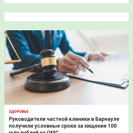
и
с
к
ЗДОРОВЬЕ
Руководители частной клиники в Барнауле
получили условные сроки за хищение 100
млн рублей из ОМС